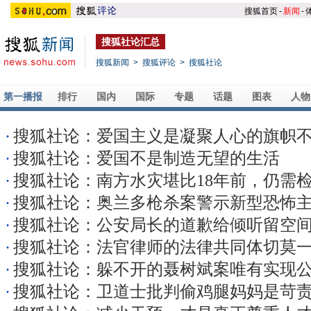
搜狐首页
-
新闻
-
搜狐社论汇总
搜狐新闻
>
搜狐评论
>
搜狐社论
第一播报
排行
国内
国际
专题
话题
图表
人物
·
搜狐社论：爱国主义是凝聚人心的旗帜
·
搜狐社论：爱国不是制造无望的生活
·
搜狐社论：南方水灾堪比18年前，仍需
·
搜狐社论：奥兰多枪杀案警示新型恐怖
·
搜狐社论：公安局长的道歉给倾听留空
·
搜狐社论：法官律师的法律共同体切莫
·
搜狐社论：躲不开的聂树斌案唯有实现
·
搜狐社论：卫道士批判偷鸡腿妈妈是苛