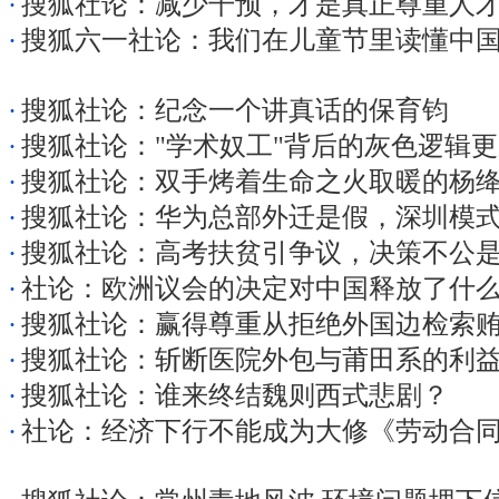
·
搜狐社论：减少干预，才是真正尊重人
·
搜狐六一社论：我们在儿童节里读懂中
·
搜狐社论：纪念一个讲真话的保育钧
·
搜狐社论："学术奴工"背后的灰色逻辑
·
搜狐社论：双手烤着生命之火取暖的杨
·
搜狐社论：华为总部外迁是假，深圳模
·
搜狐社论：高考扶贫引争议，决策不公
·
社论：欧洲议会的决定对中国释放了什
·
搜狐社论：赢得尊重从拒绝外国边检索
·
搜狐社论：斩断医院外包与莆田系的利
·
搜狐社论：谁来终结魏则西式悲剧？
·
社论：经济下行不能成为大修《劳动合