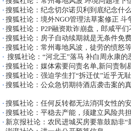
·
搜狐社论：常州毒地风波 环境问题埋下
·
搜狐社论：纪念切尔诺贝利到底纪念什
·
搜狐社论：境外NGO管理法草案修正 斗
·
搜狐社论：P2P融资欺诈崩盘，郎咸平
·
搜狐社论：房子自动续期就是无条件免
·
搜狐社论：常州毒地风波，徒劳的愤怒
·
搜狐社论：“河北王”落马 补白周永康的
·
搜狐社论：媒体索要问责名单,新问责制
·
搜狐社论：强迫学生打“拆迁仗”近乎无
·
搜狐社论：公众急切期待酒店袭击案的
·
搜狐社论：任何反转都无法消弭女性的
·
搜狐社论：平稳去产能，须建立风险共
·
新京报社论：农民进城买房要靠鼓励非“