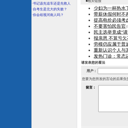
■相关链接
·
书记该先追车还是先救人
少妇为一杯热水
·
自考生是北大的失败？
带薪休假何时不再
·
你会歧视河南人吗？
提高电价必须考
不要害怕民告官
(
民主选举竟成“请
报亲恩 不算亏欠
劳模仍应属于普
重新认识个人与
发热门诊：常态
请发表您的看法
用户：
您要为您所发的言论的后果负
留言：