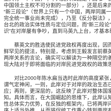
中国领土主权不可分割的一部分），还是后来的
“新三段论”（世界上只有一个中国，两岸同属
完全统一事业尚未完成），乃至《反分裂法》
台北的政治实体性质与定位问题，而“新三段论”
识”在对岸屡有争吵，直到马英九上台，才基本
蔡英文的胜选使民进党政权再度出现，因而
鲜罕见的提法，特别是，考虑到王毅发言前蔡
两岸关系的言论，确实可以解读为一种隔空的
现大陆对于即将面临的对岸民进党政权的政策
对比2000年陈水扁当选时此岸的高度紧张
谓气定神闲，一则，此岸对于对岸的政治生态
应；再则，更深层的，这反映了此岸对整体国
知。具体而言，在大国崛起的思维下，此岸认
性总体实力优势，在反独的框架内，已将两岸
序上适当外推，从而将促统工作重心转到两岸