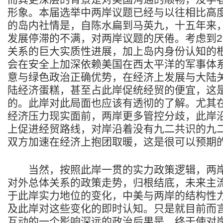
形象。本届选举中两岸议题已经与以往相比高
的岛内社情是，自陈水扁到马英九，十五年来
发展停滞的不满，对两岸议题的厌倦。考虑到2
关系的巨大实质性进展，加上岛内身份认知的
会在安全上加深依赖美国在西太平洋的军事体
意与绿色政治正确优势，在经济上发展与大陆
陆经济蛋糕，甚至占此岸促统经贸的便宜，这
的。此岸对此局面也应该有透彻的了解。尤其
经济压力现实面前，两岸更多管控分歧，此岸
上促进经贸路线，对岸沿着没有九二共识的九
双方加速在经济上抱团取暖，这是很可以预期
当然，按照此岸一贯的实力政策逻辑，两岸
对外总体关系的政策走势，归根结底，未来主
于此岸实力地位的变化，中美与两岸的结构性
及此岸对这些变化的即时认知。只是就目前而
互动的一个影响深远的政治后果是，终于使对