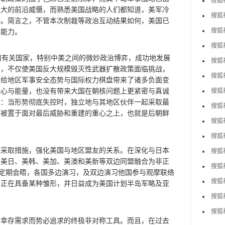
搜狐
强大的前沿威慑，而熟悉美国战略的人们都知道，美军冷
搜狐
接。简言之，不管本次制裁等政治互动结果如何，美国已
搜狐
与能力。
搜狐
有关国家，特别中美之间的微妙政治博弈，成功地发展
搜狐
力，不仅使美国反大规模毁灭性武器扩散政策面临挑战，
搜狐
，给地区军事安全态势与国际权力棋盘带来了诸多负面变
决心与能量，也没有带来大国在朝核问题上更紧密与真诚
搜狐
维：当形势彻底失控时，独立地与其地区伙伴一起采取最
搜狐
已被置于面对最后威胁和重建的重心之上，也就是后朝鲜
搜狐
搜狐社
取措施，强化美国与地区盟友的关系。在深化与日本
搜狐
将美日、美韩、美加、美澳和美新等双边同盟融合为非正
搜狐
与定期会晤，各国多边演习，及双边演习他国参与观摩联络
搜狐
约正在具备某种雏形，并日益成为美国计划半岛军略及亚
搜狐
搜狐
存需求而势必追求的终极非对称工具。而且，在过去