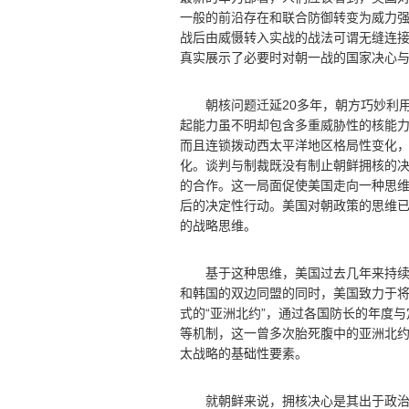
一般的前沿存在和联合防御转变为威力
战后由威慑转入实战的战法可谓无缝连
真实展示了必要时对朝一战的国家决心
朝核问题迁延20多年，朝方巧妙利用
起能力虽不明却包含多重威胁性的核能
而且连锁拨动西太平洋地区格局性变化
化。谈判与制裁既没有制止朝鲜拥核的
的合作。这一局面促使美国走向一种思
后的决定性行动。美国对朝政策的思维
的战略思维。
基于这种思维，美国过去几年来持续采
和韩国的双边同盟的同时，美国致力于
式的“亚洲北约”，通过各国防长的年度
等机制，这一曾多次胎死腹中的亚洲北
太战略的基础性要素。
就朝鲜来说，拥核决心是其出于政治幸