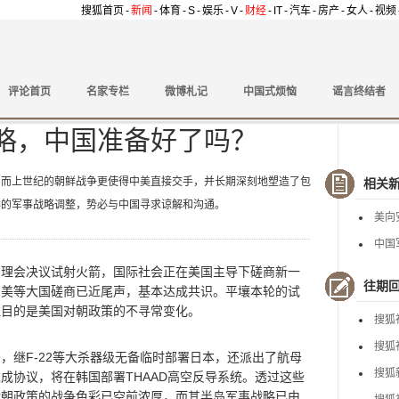
搜狐首页
-
新闻
-
体育
-
S
-
娱乐
-
V
-
财经
-
IT
-
汽车
-
房产
-
女人
-
视频
评论首页
名家专栏
微博札记
中国式烦恼
谣言终结者
略，中国准备好了吗？
上世纪的朝鲜战争更使得中美直接交手，并长期深刻地塑造了包
相关
鲜的军事战略调整，势必与中国寻求谅解和沟通。
美向
中国
会决议试射火箭，国际社会正在美国主导下磋商新一
往期
中美等大国磋商已近尾声，基本达成共识。平壤本轮的试
注目的是美国对朝政策的不寻常变化。
搜狐
搜狐
继F-22等大杀器级无备临时部署日本，还派出了航母
搜狐
成协议，将在韩国部署THAAD高空反导系统。透过这些
对朝政策的战争色彩已空前浓厚，而其半岛军事战略已由