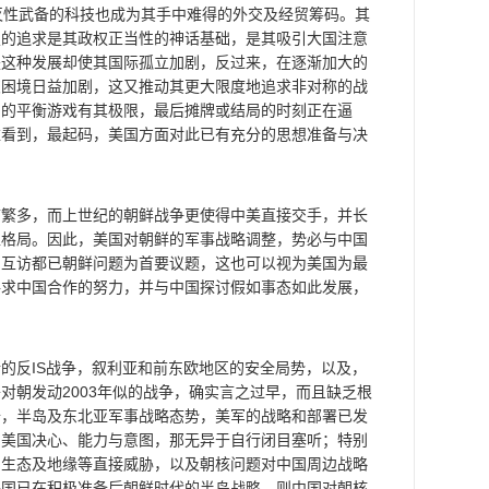
灭性武备的科技也成为其手中难得的外交及经贸筹码。其
技的追求是其政权正当性的神话基础，是其吸引大国注意
是这种发展却使其国际孤立加剧，反过来，在逐渐加大的
交困境日益加剧，这又推动其更大限度地追求非对称的战
弱的平衡游戏有其极限，最后摊牌或结局的时刻正在逼
难看到，最起码，美国方面对此已有充分的思想准备与决
多，而上世纪的朝鲜战争更使得中美直接交手，并长
区格局。因此，美国对朝鲜的军事战略调整，势必与中国
的互访都已朝鲜问题为首要议题，这也可以视为美国为最
寻求中国合作的努力，并与中国探讨假如事态如此发展，
反IS战争，叙利亚和前东欧地区的安全局势，以及，
对朝发动2003年似的战争，确实言之过早，而且缺乏根
备，半岛及东北亚军事战略态势，美军的战略和部署已发
的美国决心、能力与意图，那无异于自行闭目塞听；特别
、生态及地缘等直接威胁，以及朝核问题对中国周边战略
美国已在积极准备后朝鲜时代的半岛战略，则中国对朝核