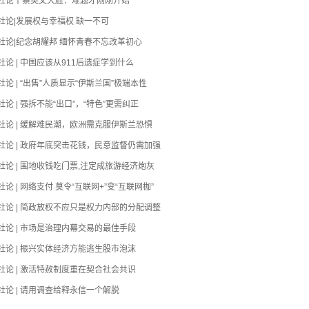
社论丨蔡英文大胜：难题才刚刚开始
社论|发展权与幸福权 缺一不可
社论|纪念胡耀邦 缅怀青春不忘改革初心
社论 | 中国应该从911后遗症学到什么
社论 | “出售”人质显示“伊斯兰国”极端本性
社论 | 强拆不能“出口”，“特色”更需纠正
社论 | 缓解难民潮，欧洲需克服伊斯兰恐惧
社论 | 政府年底突击花钱，民意监督仍需加强
社论 | 围地收钱吃门票,注定成旅游经济炮灰
论 | 网络支付 莫令“互联网+”变“互联网枷”
社论 | 简政放权不应只是权力内部的分配调整
社论 | 市场是治理内幕交易的最佳手段
社论 | 振兴实体经济方能逃生股市泡沫
社论 | 激活特赦制度重在契合社会共识
社论 | 请用调查给释永信一个解脱