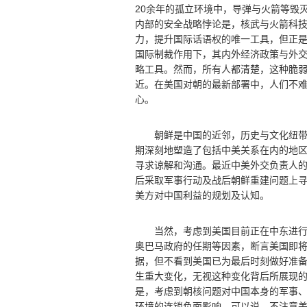
20余年的孤立环境中，导弹与火箭等毁
内部的安全战略悖论是，核武与火箭科
力，提升国际话语权的唯一工具，但正
国际制裁作用下，其内外经济政策与外
略工具。然而，所有人都清楚，这种脆
近。在美国对朝的最新部署中，人们不
心。
朝鲜是中国的近邻，历史与文化纽带繁
期深刻地塑造了包括中美关系在内的地
寻求谅解和沟通。最近中美外交负责人
后采取军事行动及战后朝鲜重建问题上
美方对中国利益的规划及认知。
当然，考虑到美国目前正在中东进行的
奥巴马政府的任期等因素，断言美国即将
据，但不看到美国已为最后时刻做好准
生重大变化，无视这种变化背后所展现
是，考虑到朝核问题对中国本身的军事
环境的连锁负面影响，可以说，不注意