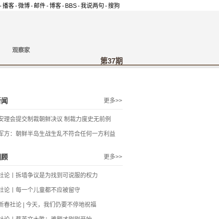
-
播客
-
微博
-
邮件
-
博客
-
BBS
-
我说两句
-
搜狗
观察家
第37期
新闻
更多>>
安理会提交制裁朝鲜决议 制裁力度史无前例
军方：朝鲜半岛生战生乱不符合任何一方利益
回顾
更多>>
社论丨拆墙争议是为找到可说服的权力
社论丨每一个儿童都不应被留守
新春社论 | 今天，我们仍要不停地祝福