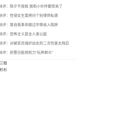
快评：除夕不放假 我和小伙伴都惊呆了
快评：性侵女生案拷问个别律师私德
快评：靠自我革命跳过中等收入陷阱
快评：恐怖主义是全人类公敌
快评：对被官员强奸幼女的二次伤害太残忍
快评：民警岂能用权力“玩弄群众”
三姐
杉杉