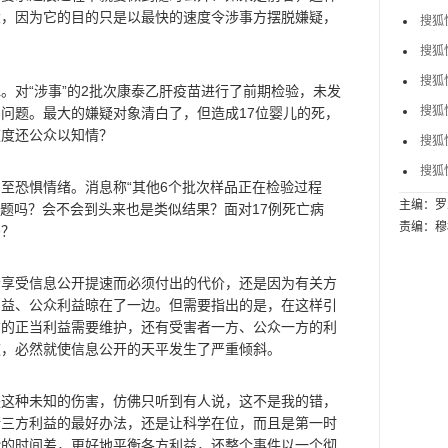
大，因为它的目的只是以最快的速度令涉事方摆脱嫌疑，
搜狐
搜狐
搜狐
对“涉事”的2批次康泰乙肝疫苗进行了前期检验，未发
搜狐
问题。最大的嫌疑对象清白了，但造成17位婴儿的死，
速度还公众以知情？
搜狐
搜狐
恐惧情绪。消息称“其他6个批次样品正在检验过程
主编：罗
问题吗？会不会到头来也是类似结果？面对17例死亡病
责编：穆
吗？
受信息公开提速而必须付出的代价，还是因为有关方
利益、公众利益晾在了一边。但需要指出的是，在这样引
方的正当利益需要维护，还有受害者一方、公众一方的利
速，必然就使信息公开的天平发生了严重倾斜。
种未知的伤害，仿佛只听到有人说，这不是我的错，
衡三方利益的最好办法，还是让科学在位，而且是第一时
验的时间差，更好地平衡各方利益，还整个事件以一个彻