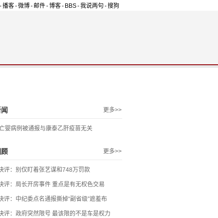
-
播客
-
微博
-
邮件
-
博客
-
BBS
-
我说两句
-
搜狗
新闻
更多>>
例亡婴病例被通报与康泰乙肝疫苗无关
回顾
更多>>
快评：别仅盯着张艺谋和748万罚款
快评：局长开房事件 重点是有无权色交易
快评：中纪委点名通报撕掉“副省级”遮羞布
快评：政府突然限号 最该限的不是车是权力