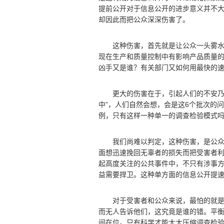
提前公开对于信息公开的进步意义并不
却因此而把公众深深伤害了。
这种伤害，首先就是让公众一头雾水。
现在生产和质量控制中有影响产品质量的
凶手又是谁？有关部门又如何用最快的
更大的伤害在于，引起人们的不安乃至
中”，人们自然会想，会是这6个批次的
例，只有这样一种单一的调查检验模式
我们尚难以判定，这种伤害，是公众享
面想迅速挽回无辜者的损失而把受害者
起高度关注的公共事件中，不只有涉事
益需要捍卫。这种单方面的信息公开提
对于受害者和公众来说，最怕的就是这
而无人告诉他们，这究竟是谁的错。平
间在位。只有科学才能大大压缩调查检