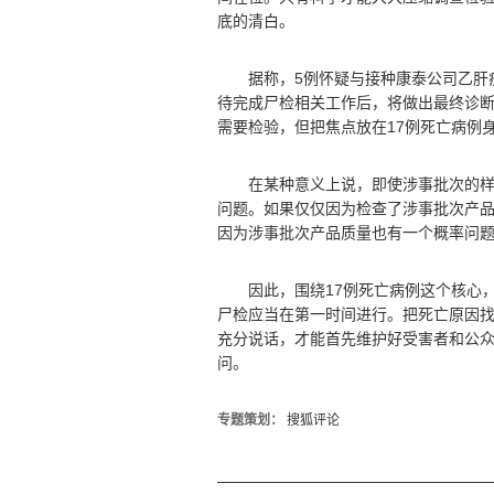
底的清白。
据称，5例怀疑与接种康泰公司乙肝疫
待完成尸检相关工作后，将做出最终诊
需要检验，但把焦点放在17例死亡病例
在某种意义上说，即使涉事批次的样品
问题。如果仅仅因为检查了涉事批次产
因为涉事批次产品质量也有一个概率问
因此，围绕17例死亡病例这个核心，
尸检应当在第一时间进行。把死亡原因
充分说话，才能首先维护好受害者和公
问。
专题策划：
搜狐评论