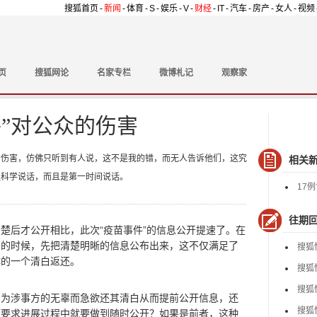
搜狐首页
-
新闻
-
体育
-
S
-
娱乐
-
V
-
财经
-
IT
-
汽车
-
房产
-
女人
-
视频
页
搜狐网论
名家专栏
微博札记
观察家
”对公众的伤害
的伤害，仿佛只听到有人说，这不是我的错，而无人告诉他们，这究
相关
让科学说话，而且是第一时间说话。
17
往期
后才公开相比，此次“疫苗事件”的信息公开提速了。在
朗的时候，先把清楚明晰的信息公布出来，这不仅满足了
搜狐
体的一个清白返还。
搜狐
搜狐
涉事方的无辜而急欲还其清白从而提前公开信息，还
搜狐
而要求进展过程中就要做到随时公开？如果是前者，这种