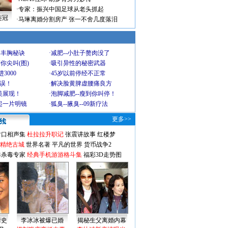
·
专家：振兴中国足球从老头抓起
连冠
·
马琳离婚分割房产 张一不舍几度落泪
爆丰胸秘诀
·
减肥--小肚子赘肉没了
你尖叫(图)
·
吸引异性的秘密武器
3000
·
45岁以前停经不正常
不误！
·
解决脸黄脾虚腰痛良方
美展现！
·
泡脚减肥--瘦到你叫停！
起一片明镜
·
狐臭--腋臭--09新疗法
更多>>
对口相声集
杜拉拉升职记
张震讲故事
红楼梦
-精绝古城
世界名著
平凡的世界
货币战争2
毒杀毒专家
经典手机游游格斗集
福彩3D走势图
情史
李冰冰被爆已婚
揭秘生父离婚内幕