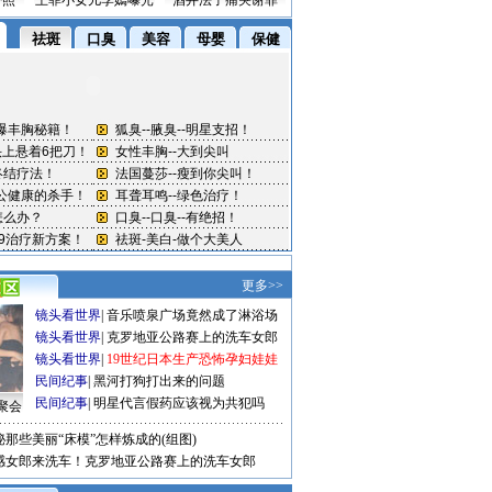
密照
王菲小女儿李嫣曝光
酒井法子痛哭谢罪
更多>>
镜头看世界
|
音乐喷泉广场竟然成了淋浴场
镜头看世界
|
克罗地亚公路赛上的洗车女郎
镜头看世界
|
19世纪日本生产恐怖孕妇娃娃
民间纪事
|
黑河打狗打出来的问题
民间纪事
|
明星代言假药应该视为共犯吗
聚会
秘那些美丽“床模”怎样炼成的(组图)
感女郎来洗车！克罗地亚公路赛上的洗车女郎