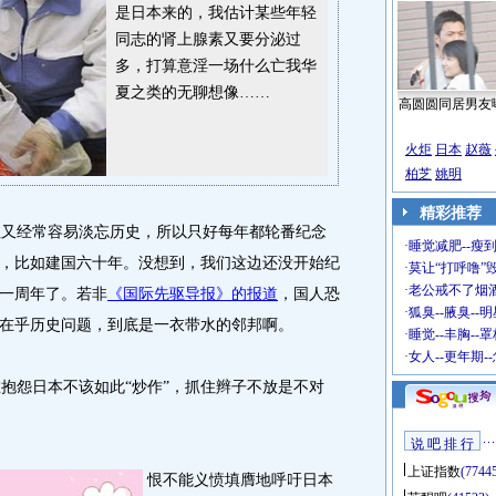
是日本来的，我估计某些年轻
同志的肾上腺素又要分泌过
多，打算意淫一场什么亡我华
夏之类的无聊想像……
高圆圆同居男友
火炬
日本
赵薇
柏芝
姚明
精彩推荐
又经常容易淡忘历史，所以只好每年都轮番纪念
·
睡觉减肥--瘦到
，比如建国六十年。没想到，我们这边还没开始纪
·
莫让“打呼噜”
·
老公戒不了烟酒
一周年了。若非
《国际先驱导报》的报道
，国人恐
·
狐臭--腋臭--
在乎历史问题，到底是一衣带水的邻邦啊。
·
睡觉--丰胸--
·
女人--更年期-
怨日本不该如此“炒作”，抓住辫子不放是不对
说 吧 排 行
上证指数
(7744
恨不能义愤填膺地呼吁日本