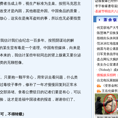
·
赵薇被爆已经怀
费者当成上帝，视生产标准为圭臬。按照马克思主
·
李宇春爆遭母逼
改变才是内因，其他都是外因。中国食品的质量，
·
圣诞节明信片八
放心，这实在是掩耳盗铃的事，所以也无必要指责
茶 余 饭
·
何炅获地产大亨
·
陈慧琳产后恢复
·
殷桃街头休闲装
我估计我们会纪念一百多年。按照阴谋论的解
·
范冰冰红地毯
行的某生堂有毒是一个道理。中国有些媒体，向来是
·
姚晨与老公素
·
日军竟拿战俘
本来的，我估计某些年轻同志的肾上腺素又要分泌
·
盘点网坛大腕
类的无聊想像。
·
美女办公室遭
·
《Nobody》
·
搜狐娱乐招聘
。只要抱一颗平常心，用常识去看问题，什么类
·
台北电玩展靓丽Sh
过毒饺子事件，修补了一年才慢慢回复到正常水
·
《变形金刚
·
王岳伦爆李
交部添堵。拿着公费驻日的记者们要是有心，可以
验，这才是造福中国读者的报道，谢谢你们了。
许可，不得转载）