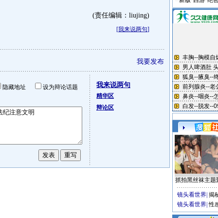
新版“西游”绝
(责任编辑：liujing)
[
我来说两句
]
我要发布
我来说两句
隐藏地址
设为辩论话题
精华区
辩论区
抓拍黑丝袜主题
镜头看世界
|
揭
镜头看世界
|
性