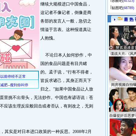
苏醒吧
(41523)
继续大规模进口中国食品，
贴图吧
(68789)
这记者不像记者，倒像是商
最 热 
务部的发言人一般，急切之
情溢于言表。这种报道真让
人抱愧。
谍战大片-《风
不论日本人如何炒作，中
国的食品问题是有目共睹
的。孟子说，“行有不得者，
皆反求诸己，其身正而天下
闺房视频自拍
归之。”如果中国食品让人放
蛋里挑不出骨头，无法炒作。中国也有谚语说：苍
不应该生理反应般回击或者否认，有则改之，无则
自爆捉奸后恶梦
其实是对日本进口政策的一种反思。2008年2月