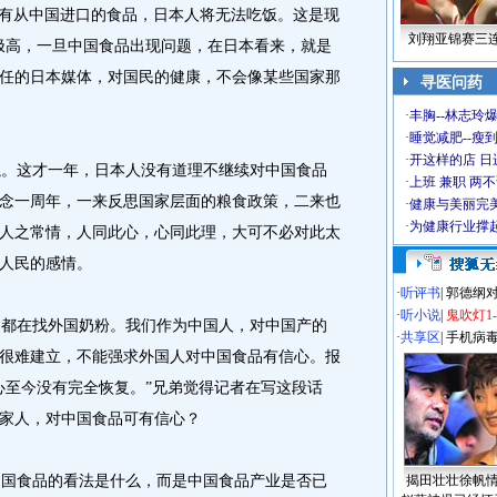
没有从中国进口的食品，日本人将无法吃饭。这是现
刘翔亚锦赛三
极高，一旦中国食品出现问题，在日本看来，就是
任的日本媒体，对国民的健康，不会像某些国家那
寻医问药
·
丰胸--林志玲
·
睡觉减肥--瘦到
·
开这样的店 日进
。这才一年，日本人没有道理不继续对中国食品
·
上班 兼职 两
念一周年，一来反思国家层面的粮食政策，二来也
·
健康与美丽完
·
为健康行业撑
人之常情，人同此心，心同此理，大可不必对此太
人民的感情。
·
听评书
|
郭德纲
·
听小说
|
鬼吹灯1
都在找外国奶粉。我们作为中国人，对中国产的
·
共享区
|
手机病
很难建立，不能强求外国人对中国食品有信心。报
心至今没有完全恢复。”兄弟觉得记者在写这段话
家人，对中国食品可有信心？
国食品的看法是什么，而是中国食品产业是否已
揭田壮壮徐帆