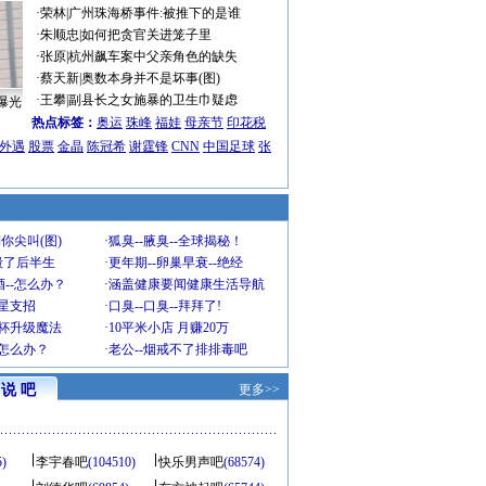
·
荣林
|
广州珠海桥事件:被推下的是谁
·
朱顺忠
|
如何把贪官关进笼子里
·
张原
|
杭州飙车案中父亲角色的缺失
·
蔡天新
|
奥数本身并不是坏事(图)
·
王攀
|
副县长之女施暴的卫生巾疑虑
曝光
热点标签：
奥运
珠峰
福娃
母亲节
印花税
外遇
股票
金晶
陈冠希
谢霆锋
CNN
中国足球
张
你尖叫(图)
·
狐臭--腋臭--全球揭秘！
毁了后半生
·
更年期--卵巢早衰--绝经
--怎么办？
·
涵盖健康要闻健康生活导航
明星支招
·
口臭--口臭--拜拜了!
罩杯升级魔法
·
10平米小店 月赚20万
-怎么办？
·
老公--烟戒不了排排毒吧
说 吧
更多>>
5)
李宇春吧
(104510)
快乐男声吧
(68574)