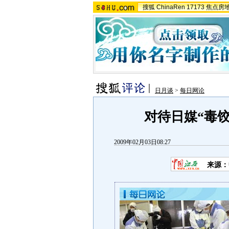
搜狐
ChinaRen
17173
焦点房
日月谈
>
每日网论
对待日媒“毒
2009年02月03日08:27
来源：