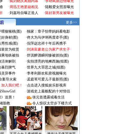
孕
·
揭刘晓庆离婚内幕
·
李幼斌新恋情曝光
婚
·
周迅王艳婆媳相见
·
陆毅爱女照首曝光
折
·
刘嘉玲自曝正造人
·
陈好新男友被曝光
 后
更多>>
喂猕猴桃(图)
·
独家：章子怡带妈妈看电影
好身材(图)
·
佟大为马伊琍再度牵手(图)
秀性感(图)
·
倪萍赵忠祥十年后再携手
服装皆为租赁
·
刘涛富豪老公为家产求生子
颜乘地铁被拍
·
舒淇醉酒瞬间惨被抓拍(图)
做活体解剖
·
实拍漂亮的地摊西施(组图)
的暴烈脾气
·
世界九大罪恶之城(组图)
遇灵异事件
·
李孝利新欢私密视频曝光
成命案导火索
·
孟庭苇可爱儿子最新照(图)
：加入我们吧！
·
点击进入搜狐娱乐影视库
owGirl
·
游戏史上最般配的十对情侣
2》送票！
·
张元首透露戒毒生活
湘胎教
·
令人惊叹太空步下楼方式