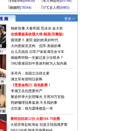
刘德华吧
(69854)
东方神起吧
(65744)
婚姻吧
(78544)
37℃女人吧
(6985)
视 频
更多>>
·
独家首播:大秦帝国
范冰冰-金大班
·
在线看超高收视大戏:
蜗居(完整版)
·
倔强萝卜
麦田
媳妇的美好时代
·
大内密探灵灵狗
倪萍-美丽的事
声》
·
台儿庄战役 日军尸体装满百余卡车
·
揭秘希特勒一生躲过多少次暗杀？
·
1982香港回归中英谈判鲜为人知内幕
·
宋丹丹：张国立活得太累
·
满文军有望明日获释
曝光
·
《变形金刚2》送电影票！
·
李湘王岳伦恩爱待产
·
黎姿怀孕大肚照曝光 月用30万安胎
·
阿娇懒理冠希返港:不关我的事
·
古巨基：我与霆锋都是一哥
不断
·
斯科拉狂砍22分 火箭104-79灰熊
·
火箭弃将赴欧淘金 扣篮王转战俄罗斯
·
NBA5佳球-朗多背身秀妙传