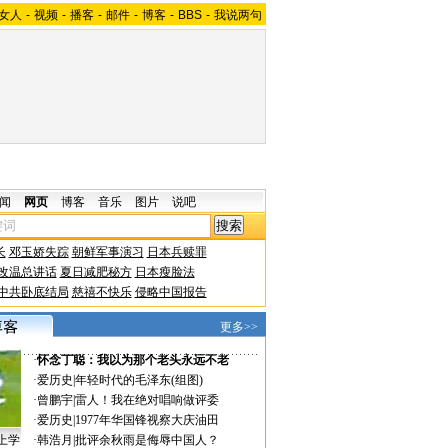
女人
-
视频
-
播客
-
邮件
-
博客
-
BBS
-
我说两句
闻
网页
博客
音乐
图片
说吧
长
邓玉娇失踪
朝鲜军事演习
日本兵赎罪
改温总讲话
夏日减肥秘方
日本瘦脸法
中共卧底结局
慈禧不快乐
侵略中国报告
更多>>
·
怀念丁聪：我以为那个老头永远不老
·
爱历史
|
年轻时代的毛泽东(组图)
·
曾鹏宇
|
雷人！我在绝对唱响做评委
·
爱历史
|
1977年华国锋视察大庆油田
上学
·
韩浩月
|
批评余秋雨是侮辱中国人？