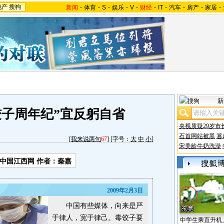
地产
搜狗
新闻
-
体育
-
S
-
娱乐
-
V
-
财经
-
IT
-
汽车
-
房产
-
家居
-
新
饺子周年纪”宜反躬自省
央视质疑29岁市
石首网站被黑
篡
[
我来说两句
67
] [字号：
大
中
小
]
宋美龄牛奶洗澡
中国江西网 作者：秦嘉
2009年2月3日
中国有些媒体，向来是严
于律人，宽于律己。毒饺子要
中学生乘直升机