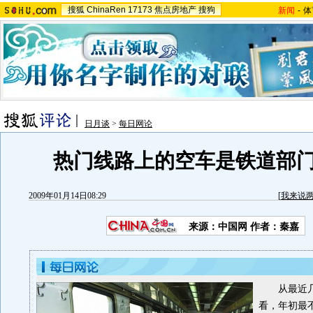
搜狐
ChinaRen
17173
焦点房地产
搜狗
新闻
-
体
日月谈
>
每日网论
热门线路上的空车是铁道部
2009年01月14日08:29
[
我来说
来源：中国网 作者：秦嘉
从最近
看，年初最