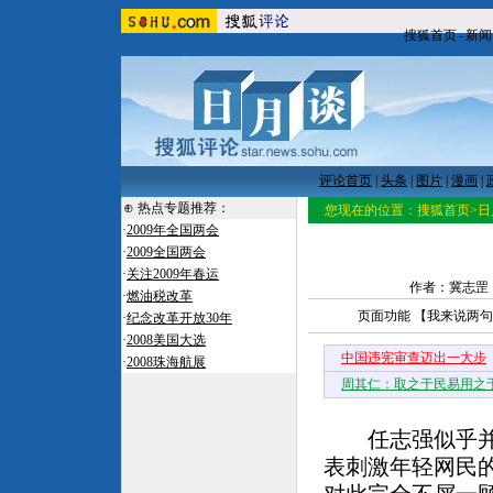
搜狐首页
-
新闻
评论首页
|
头条
|
图片
|
漫画
|
⊕ 热点专题推荐：
您现在的位置：
搜狐首页
>
日
·
2009年全国两会
·
2009全国两会
·
关注2009年春运
作者：冀志罡 来源
·
燃油税改革
页面功能 【
我来说两句
·
纪念改革开放30年
·
2008美国大选
中国违宪审查迈出一大步
·
2008珠海航展
周其仁：取之于民易用之
搜狐评论·日月
任志强似乎并不
表刺激年轻网民