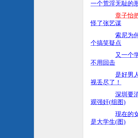
一个荒淫无耻的
章子怡
怪了张艺谋
索尼为何
个搞笑疑点
又一个
不用回击
是好男
视丢尽了！
深圳要
观强奸(组图)
现在的
是大学生(图)