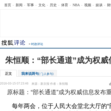
首页
-
新闻
-
军事
-
文化
-
历史
-
体育
-
NBA
-
视频
-
娱谈
-
财
>
时政评论
朱恒顺：“部长通道”成为权威
正文
我来说两句
(
人参与)
2016-03-15 07:23:46
来源：
新京报
作者：朱恒顺
原标题：“部长通道”成为权威信息发布
每年两会，位于人民大会堂北大厅的“部