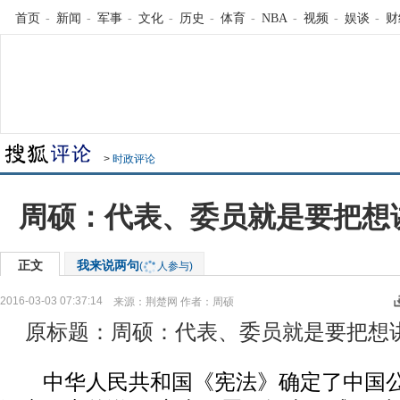
首页
-
新闻
-
军事
-
文化
-
历史
-
体育
-
NBA
-
视频
-
娱谈
-
财
>
时政评论
周硕：代表、委员就是要把想
正文
我来说两句
(
人参与)
2016-03-03 07:37:14
来源：
荆楚网
作者：周硕
原标题：周硕：代表、委员就是要把想
中华人民共和国《宪法》确定了中国公