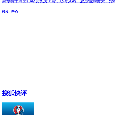
急诊科于莺
出门时发现没下雪，还有太阳，还能看到蓝天，惊
转发
|
评论
搜狐快评