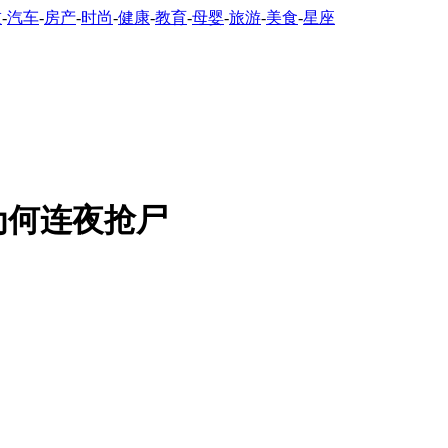
技
-
汽车
-
房产
-
时尚
-
健康
-
教育
-
母婴
-
旅游
-
美食
-
星座
为何连夜抢尸