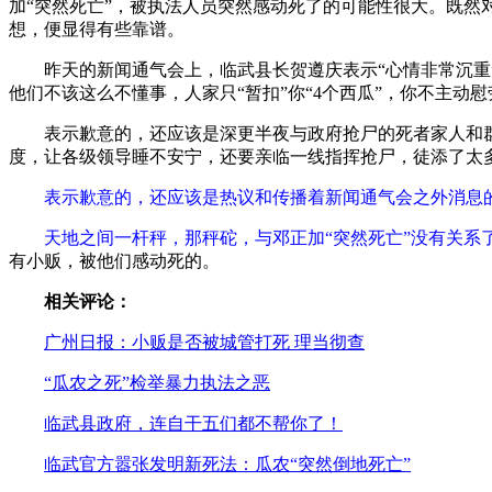
加“突然死亡”，被执法人员突然感动死了的可能性很大。既然
想，便显得有些靠谱。
昨天的新闻通气会上，临武县长贺遵庆表示“心情非常沉重”
他们不该这么不懂事，人家只“暂扣”你“4个西瓜”，你不主
表示歉意的，还应该是深更半夜与政府抢尸的死者家人和群众
度，让各级领导睡不安宁，还要亲临一线指挥抢尸，徒添了太
表示歉意的，还应该是热议和传播着新闻通气会之外消息
天地之间一杆秤，那秤砣，与邓正加“突然死亡”没有关系
有小贩，被他们感动死的。
相关评论：
广州日报：小贩是否被城管打死 理当彻查
“瓜农之死”检举暴力执法之恶
临武县政府，连自干五们都不帮你了！
临武官方嚣张发明新死法：瓜农“突然倒地死亡”