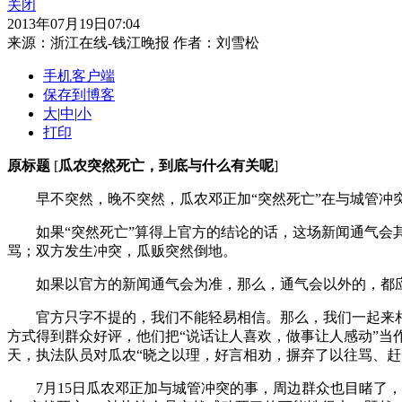
关闭
2013年07月19日07:04
来源：
浙江在线-钱江晚报
作者：刘雪松
手机客户端
保存到博客
大
|
中
|
小
打印
原标题
[
瓜农突然死亡，到底与什么有关呢
]
早不突然，晚不突然，瓜农邓正加“突然死亡”在与城管冲突
如果“突然死亡”算得上官方的结论的话，这场新闻通气会其
骂；双方发生冲突，瓜贩突然倒地。
如果以官方的新闻通气会为准，那么，通气会以外的，都应
官方只字不提的，我们不能轻易相信。那么，我们一起来相信
方式得到群众好评，他们把“说话让人喜欢，做事让人感动”当
天，执法队员对瓜农“晓之以理，好言相劝，摒弃了以往骂、赶
7月15日瓜农邓正加与城管冲突的事，周边群众也目睹了，