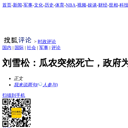
首页
-
新闻
-
军事
-
文化
-
历史
-
体育
-
NBA
-
视频
-
娱谈
-
财经
-
世相
-
科
>
时政评论
国内
|
国际
|
社会
|
军事
|
评论
刘雪松：瓜农突然死亡，政府
正文
我来说两句
(
人参与)
扫描到手机