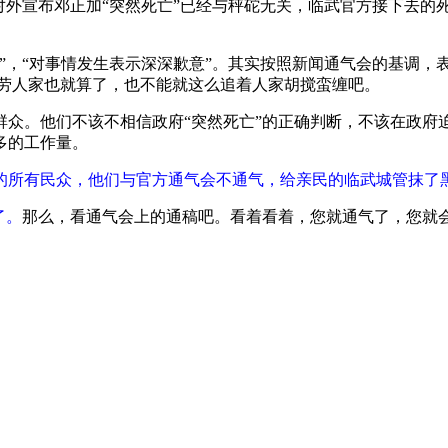
对外宣布邓正加“突然死亡”已经与秤砣无关，临武官方接下去的
，“对事情发生表示深深歉意”。其实按照新闻通气会的基调，
动慰劳人家也就算了，也不能就这么追着人家胡搅蛮缠吧。
。他们不该不相信政府“突然死亡”的正确判断，不该在政府
多的工作量。
的所有民众，他们与官方通气会不通气，给亲民的临武城管抹了
了。
那么，看通气会上的通稿吧。看着看着，您就通气了，您就