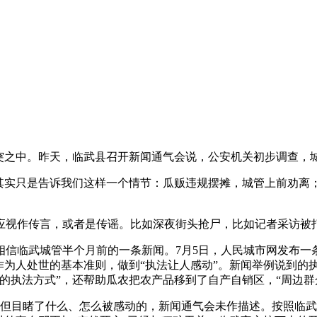
之中。昨天，临武县召开新闻通气会说，公安机关初步调查，城
实只是告诉我们这样一个情节：瓜贩违规摆摊，城管上前劝离；
视作传言，或者是传谣。比如深夜街头抢尸，比如记者采访被打
临武城管半个月前的一条新闻。7月5日，人民城市网发布一
作为人处世的基本准则，做到“执法让人感动”。新闻举例说到的
的执法方式”，还帮助瓜农把农产品移到了自产自销区，“周边群
但目睹了什么、怎么被感动的，新闻通气会未作描述。按照临武