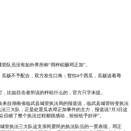
管队员没有如外界所称“用秤砣砸邓正加”。
瓜贩不予配合，双方发生口角；暂扣4个西瓜，瓜贩追着辱
，比如目击者所说的秤砣什么的，官方只字未提。
条来自湖南省临武县城管执法局的报道说，临武县城管转变执法
执法三大队，正是处置瓜农邓正加事件的主力，报道说7月3日这
众目睹了整个执法过程都很感动，纷纷给予好评”。
城管执法三大队这支亲民爱民的执法队伍的一贯表现，邓正