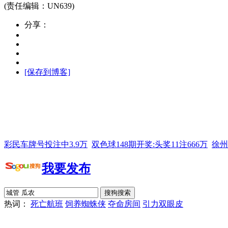
(责任编辑：UN639)
分享：
[保存到博客]
彩民车牌号投注中3.9万
双色球148期开奖:头奖11注666万
徐州
我要发布
热词：
死亡航班
饲养蜘蛛侠
夺命房间
引力双眼皮