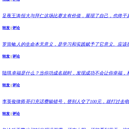
足夜王涛
恒大与拜仁这场比赛太有价值，展现了自己，也终于
转发
|
评论
罗崇敏
人的生命本无意义，是学习和实践赋予了它意义。应该
转发
|
评论
陆琪
幸福是什么？当你功成名就时，发现成功不会让你幸福，
转发
|
评论
李英俊律师
哥们充话费输错号，替别人交了100元，就打过去
转发
|
评论