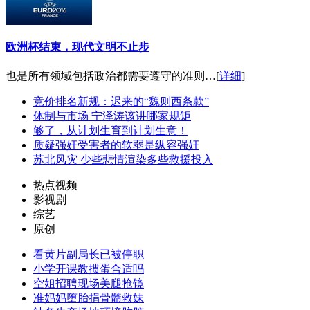
欧洲杯结束，现代文明不止步
也是所有领域包括政治都需要遵守的准则…[
详细
]
竞价排名新规：迟来的“魏则西条款”
体制与市场 宁泽涛该讲哪家规矩
够了，从计划生育到计划生意！
质疑强奸受害者的软弱是纵容强奸
苏北风灾 少些悲情渲染多些救援投入
热点视频
影视剧
综艺
原创
看黄片副局长已被停职
小学开课教掼蛋合适吗
空姐招聘现场美腿抢镜
准妈妈堕胎捐骨髓救妹