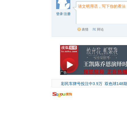
登录
/
注册
表情
辩论
广告
彩民车牌号投注中3.9万
双色球148期