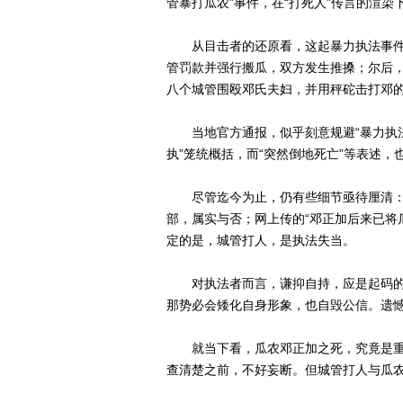
管暴打瓜农”事件，在“打死人”传言的渲染
从目击者的还原看，这起暴力执法事件，
管罚款并强行搬瓜，双方发生推搡；尔后，
八个城管围殴邓氏夫妇，并用秤砣击打邓的
当地官方通报，似乎刻意规避“暴力执法
执”笼统概括，而“突然倒地死亡”等表述，
尽管迄今为止，仍有些细节亟待厘清：
部，属实与否；网上传的“邓正加后来已将
定的是，城管打人，是执法失当。
对执法者而言，谦抑自持，应是起码的权力
那势必会矮化自身形象，也自毁公信。遗憾
就当下看，瓜农邓正加之死，究竟是重
查清楚之前，不好妄断。但城管打人与瓜农