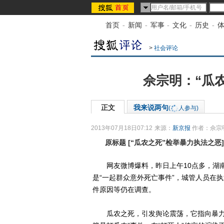
首页
-
新闻
-
军事
-
文化
-
历史
-
>
社会评论
佘宗明：“瓜
正文
我来说两句
(
人参与)
2013年07月18日07:12
来源：
新京报
作者：佘宗
原标题
[
“瓜农之死”检举暴力执法之恶
]
网友微博爆料，昨日上午10点多，湖南
是“一起群众意外死亡事件”，城管人员在
件原因等仍在调查。
瓜农之死，引发舆论震荡，它指向暴力执