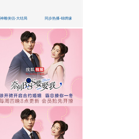
神雕侠侣-大结局
同步热播-锦绣缘