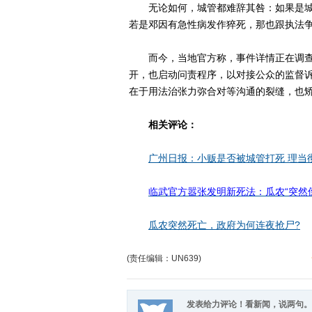
无论如何，城管都难辞其咎：如果是城
若是邓因有急性病发作猝死，那也跟执法
而今，当地官方称，事件详情正在调查
开，也启动问责程序，以对接公众的监督
在于用法治张力弥合对等沟通的裂缝，也
相关评论：
广州日报：小贩是否被城管打死 理当
临武官方嚣张发明新死法：瓜农“突然
瓜农突然死亡，政府为何连夜抢尸?
(责任编辑：UN639)
发表给力评论！看新闻，说两句。