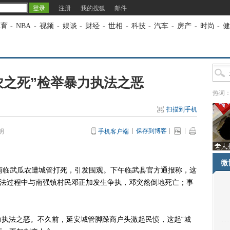
注册
我的搜狐
邮件
体育
-
NBA
-
视频
-
娱谈
-
财经
-
世相
-
科技
-
汽车
-
房产
-
时尚
-
健
农之死”检举暴力执法之恶
热词
扫描到手机
保存到博客
明
手机客户端
微
临武瓜农遭城管打死，引发围观。下午临武县官方通报称，这
执法过程中与南强镇村民邓正加发生争执，邓突然倒地死亡；事
法之恶。不久前，延安城管脚跺商户头激起民愤，这起“城