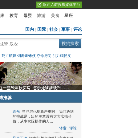
欢迎入驻搜狐媒体平台
康
-
教育
-
母婴
-
旅游
-
美食
-
星座
国内
|
国际
|
社会
|
军事
|
评论
：
死亡航班
饲养蜘蛛侠
夺命房间
引力双眼皮
博推荐
袁岳
当浮层化现象严重时，我们遇到
的挑战是，出的主意没有太大实操价
值，从事实际操作的人…
转发
|
评论