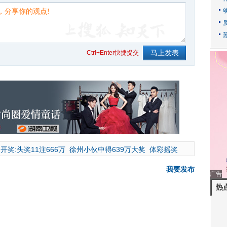
Ctrl+Enter快捷提交
开奖:头奖11注666万
徐州小伙中得639万大奖
体彩摇奖
我要发布
广告
热