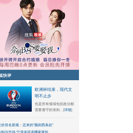
狐快评
欧洲杯结束，现代文
明不止步
也是所有领域包括政治都
需要遵守的准则…[
详细
]
竞价排名新规：迟来的“魏则西条款”
体制与市场 宁泽涛该讲哪家规矩