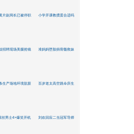
黄片副局长已被停职
小学开课教掼蛋合适吗
姐招聘现场美腿抢镜
准妈妈堕胎捐骨髓救妹
条生产场地环境肮脏
百岁老太高空跳伞庆生
屌丝男士4>爆笑开机
刘欢回应二当冠军导师