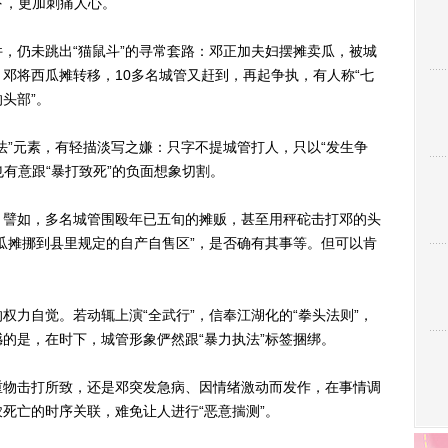
下，更加刺痛人心。
仍未跳出“猫鼠斗”的寻常套路：邓正加夫妇摆摊卖瓜，被城
邓将西瓜摊转移，10多名城管又赶到，再起争执，有人称“七
头部”。
”元素，有轻描淡写之嫌：只字不提城管打人，只以“发生争
也有意跟“暴打致死”的负面想象切割。
譬如，多名城管围殴年已五旬的摊贩，甚至用秤砣击打邓的头
瓜摊挪到县里规定的自产自售区”，是否确有其事等。但可以肯
自觉。若动辄上演“全武行”，信奉江湖化的“拳头法则”，
的是，在时下，城管形象俨然跟“暴力执法”标签捆绑。
物击打所致，还是邓突发急病、因情绪激动而发作，在事情调
死亡的时序关联，难免让人进行“恶意揣测”。