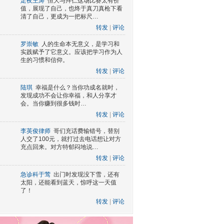
足夜王涛
恒大与拜仁这场比赛太有价
值，展现了自己，也终于真刀真枪下看
清了自己，更成为一把标尺…
转发
|
评论
罗崇敏
人的生命本无意义，是学习和
实践赋予了它意义。应该把学习作为人
生的习惯和信仰。
转发
|
评论
陆琪
幸福是什么？当你功成名就时，
发现成功不会让你幸福，和人分享才
会。当你赚到很多钱时…
转发
|
评论
李英俊律师
哥们充话费输错号，替别
人交了100元，就打过去电话想让对方
充点回来。对方特郁闷地说…
转发
|
评论
急诊科于莺
出门时发现没下雪，还有
太阳，还能看到蓝天，惊呼这一天值
了！
转发
|
评论