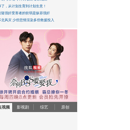
够了，从计划生育到计划生意！
质疑强奸受害者的软弱是纵容强奸
苏北风灾 少些悲情渲染多些救援投入
点视频
影视剧
综艺
原创