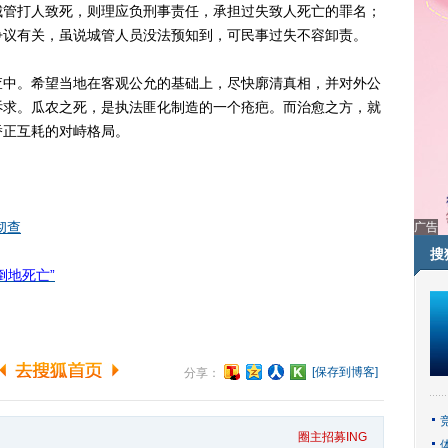
管打人致死，则理应负刑事责任，承担过失致人死亡的罪名；
争议有关，虽说城管人员没法预知到，可民事过失不容卸责。
中。希望当地在客观公允的基础上，尽快廓清真相，并对外公
诉求。瓜农之死，是执法匪化制造的一个疮疤。而治愈之方，就
矫正互耗的对峙格局。
彻查
广告
搜
倒地死亡”
[保存到博客]
分享：
圈主招募ING