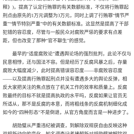
释》)，提高了认定行贿罪的有关数额标准，不仅将行贿罪起
刑点由原先的1万元调整为3万元，同时上调了行贿罪“情节严
重”“情节特别严重”中的有关数额标准。这显然是提高了干部
犯错的容忍度，尽管与一般民众对腐败严惩的要求有点差
距，但也改变了那种“官不聊生”的感觉。
最早的“适度腐败论”遭遇舆论场的强烈批判，此论不仅与
民意相悖，还与国法不容。但是经历了反腐风暴之后，存量
腐败大幅度减少，此时提高错误容忍度——非腐败容忍度
——以及提高行贿罪起刑点并没有遭遇多大的舆论反弹，相
反大家把关注的焦点放在了机关工作的效率和质量上。反腐
败最终的目标不就是提高执政的水平吗，反腐如果让官员无
所适从，那不是反腐的本意，而将粗线条的反腐机制细化成
如今的“四种形态”不是倒退，从官方角度而言是一种进步了。
胡勋璧从严重违纪被调查，到解除双规获自由反映这种
双规新动向的变化，知名调查记者褚朝新对胡勋璧被解除双