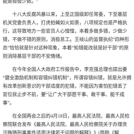
能是极极少数。”
十八大反腐风暴以来，上至正国级卸任常委，下至基层
机关党委负责人，打虎拍蝇如火如荼，八项规定也是严格执
行，这导致地方一些官员人心惶惶，本着多做多错，少做少
错，不做不错的原则，消极怠工。王岐山的监督执纪“四种形
态”恰恰就是针对这种现象，本着“知错能改就是好干部”的原
则消除基层干部的不安情绪。
在今年全国人大政府工作报告中，李克强总理也提出要
“健全激励机制和容错纠错机制”，所谓容错纠错，就是允许拥
有改革创新意识的干部适度的犯错，不能因为害怕犯错丢了
官位就止步不前，要“让广大干部愿干事、敢干事、能干成
事”。
在全国两会之后的4月18日，最高人民法院、最高人民检
察院联合发布《最高人民法院、最高人民检察院关于办理贪
污贿赂刑事案件适用法律若干问题的解释》》(简称《解