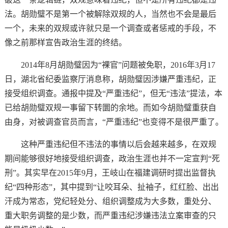
法。胡勋璧不是第一个被解除双规的人，当然也不会是最后
一个，未来的双规或许就只是一个调查或者惩戒的手段，不
像之前那样宣告政治生涯的终结。
2014年8月胡勋璧因为“裸官”问题被免职，2016年3月17
日，湖北省纪委监察厅消息称，胡勋璧因涉嫌严重违纪，正
接受组织调查。通报中提及“严重违纪”，但无“违法”提法，本
已给胡勋璧双规一事留下转圜的余地。而如今胡勋璧重获自
由身，对被调查官员而言，“严重违纪”也变得不是很严重了。
这种严重违纪但不违法的事情以后会越来越多，在双规
期间能够很好地接受组织调查，政治生涯也并不一定宣判“死
刑”。其实早在2015年9月，王岐山在福建调研时提出监督执
纪“四种形态”，其中提到“让咬耳朵、扯袖子，红红脸、出出
汗成为常态，党纪轻处分、组织调整成为大多数，重处分、
重大职务调整的是少数，而严重违纪涉嫌违法立案审查的只