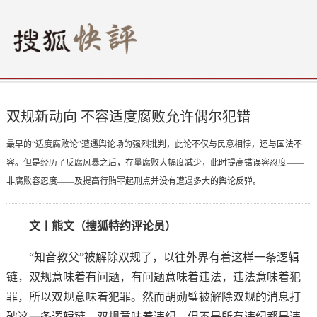
双规新动向 不容适度腐败允许偶尔犯错
最早的“适度腐败论”遭遇舆论场的强烈批判，此论不仅与民意相悖，还与国法不
容。但是经历了反腐风暴之后，存量腐败大幅度减少，此时提高错误容忍度——
非腐败容忍度——及提高行贿罪起刑点并没有遭遇多大的舆论反弹。
文丨熊文（搜狐特约评论员）
“知音教父”被解除双规了，以往外界有着这样一条逻辑
链，双规意味着有问题，有问题意味着违法，违法意味着犯
罪，所以双规意味着犯罪。然而胡勋璧被解除双规的消息打
破这一条逻辑链，双规意味着违纪，但不是所有违纪都是违