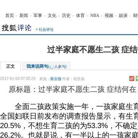
首页
-
新闻
-
军事
-
文化
-
历史
-
体育
-
NBA
-
视频
-
娱谈
-
财
>
社会评论
过半家庭不愿生二孩 症
正文
我来说两句
(
人参与)
2017-01-03 07:35:25
来源：
新京报
作者：何亚福
原标题：过半家庭不愿生二孩 症结何在
全面二孩政策实施一年，一孩家庭生育
全国妇联日前发布的调查报告显示，有生
20.5%，不想生育二孩的为53.3%，不
26.2%。也就是说，有一半以上的一孩家