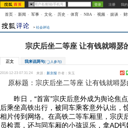
注册
我的
首页
-
新闻
-
军事
-
文化
-
历史
-
体育
-
NBA
-
视频
-
娱谈
-
财
>
社会评论
宗庆后坐二等座 让有钱就嘚瑟的
正文
我来说两句
(
人参与)
2016-12-23 07:31:24
来源：
新京报
作者：朱玉
原标题：宗庆后坐二等座 让有钱就嘚瑟的
昨日，“首富”宗庆后意外成为舆论焦点。
后乘坐高铁出行，被同车乘客意外认出，
相片传到网络。在高铁二等车厢里，宗庆
员检票，还与同车厢的小孩逗乐，拿AD钙