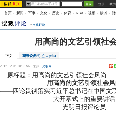
注册
我的
首页
-
新闻
-
军事
-
文化
-
历史
-
体育
-
NBA
-
视频
-
娱谈
-
财
>
文化评论
用高尚的文艺引领社
正文
我来说两句
(
人参与)
2016-12-05 10:33:56
来源：
光明网
原标题：用高尚的文艺引领社会风尚
用高尚的文艺引领社会风
——四论贯彻落实习近平总书记在中国文
大开幕式上的重要讲话
光明日报评论员