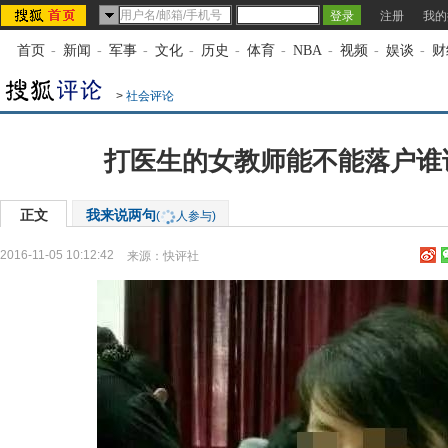
注册
我的
首页
-
新闻
-
军事
-
文化
-
历史
-
体育
-
NBA
-
视频
-
娱谈
-
财
>
社会评论
打医生的女教师能不能落户谁
正文
我来说两句
(
人参与)
2016-11-05 10:12:42
来源：
快评社