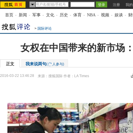
注册
我的
首页
-
新闻
-
军事
-
文化
-
历史
-
体育
-
NBA
-
视频
-
娱谈
-
财
>
国际评论
女权在中国带来的新市场
正文
我来说两句
(
人参与)
2016-03-22 13:46:28
来源：
搜狐国际
作者：LA Times