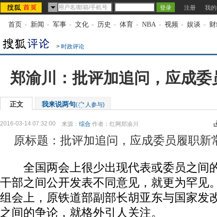
注册
我的
首页
-
新闻
-
军事
-
文化
-
历史
-
体育
-
NBA
-
视频
-
娱谈
-
财
>
时政评论
郑渝川：批评加追问，应成委
正文
我来说两句
(
人参与)
2016-03-14 07:32:00
来源：
综合
作者：红网郑渝川
原标题：批评加追问，应成委员履职新
全国两会上很少出现代表或委员之间的
干部之间公开发表不同意见，就更为罕见。
组会上，原铁道部副部长胡亚东与国家发
之间的争论，就格外引人关注。