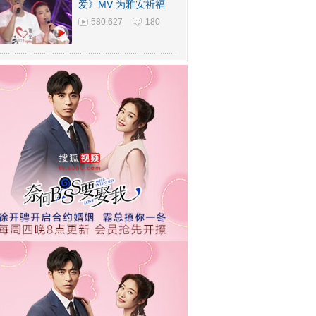
爱》MV 为雅安祈福
580,627
180