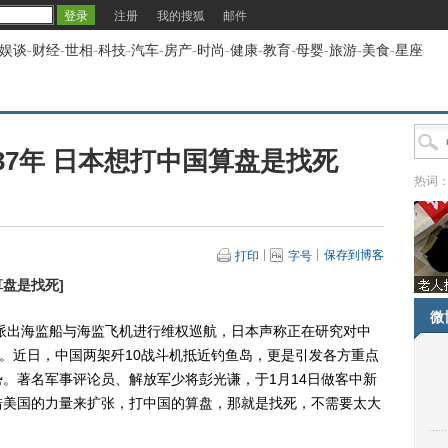
注册
我的搜狐
邮件
娱谈
-
财经
-
世相
-
科技
-
汽车
-
房产
-
时尚
-
健康
-
教育
-
母婴
-
旅游
-
美食
-
星座
37年 日本想打中国算盘是找死
热词
保存到博客
打印
字号
算盘是找死
]
微
派出海监船与海监飞机进行维权巡航，日本声称正在研究对中
认。近日，中国两架歼10战斗机抵近钓鱼岛，更是引发各方重点
。著名军事评论员、解放军少将彭光谦，于1月14日做客中新
借美国的力量来扩张，打中国的算盘，那就是找死，不需要太大