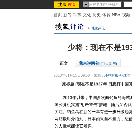
首页
-
新闻
-
军事
-
文化
-
历史
-
体育
-
NBA
-
视频
-
>
时政评论
少将：现在不是19
正文
我来说两句
(
人参与)
2013年01月15日09:58
来源：
环球时报-环球网
原标题
[
现在不是1937年 日想打中国
2013年以来，中国多次向钓鱼岛海域
国公务机实施“射击警告”措施，随后又否
关注。钓鱼岛在新的一年有进一步升级趋势
网访谈时介绍到，日本如果自不量力，想
的力量就能使它老实。