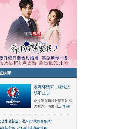
狐快评
欧洲杯结束，现代文
明不止步
也是所有领域包括政治都
需要遵守的准则…[
详细
]
竞价排名新规：迟来的“魏则西条款”
体制与市场 宁泽涛该讲哪家规矩