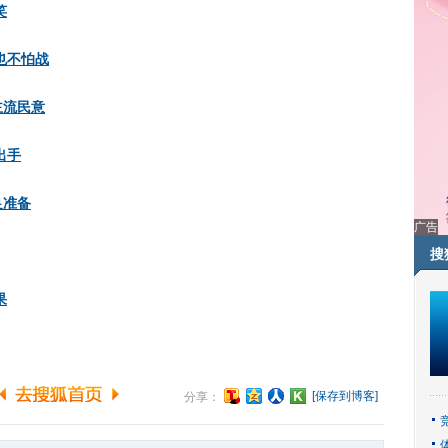
笑
也不怕战
主流民意
出手
足准备
广告
搜
果
[保存到博客]
分享：