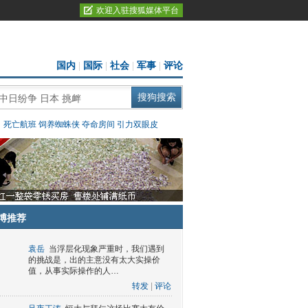
欢迎入驻搜狐媒体平台
国内
|
国际
|
社会
|
军事
|
评论
：
死亡航班
饲养蜘蛛侠
夺命房间
引力双眼皮
博推荐
袁岳
当浮层化现象严重时，我们遇到
的挑战是，出的主意没有太大实操价
值，从事实际操作的人…
转发
|
评论