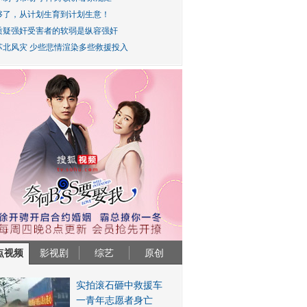
够了，从计划生育到计划生意！
质疑强奸受害者的软弱是纵容强奸
苏北风灾 少些悲情渲染多些救援投入
点视频
影视剧
综艺
原创
实拍滚石砸中救援车
一青年志愿者身亡