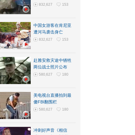
832,627
153
中国女游客在肯尼亚
遭河马袭击身亡
832,627
153
赴雅安救灾途中牺牲
两位战士照片公布
580,627
180
美电视台直播拍到最
傻FBI翻围栏
580,627
180
冲刺好声音《相信