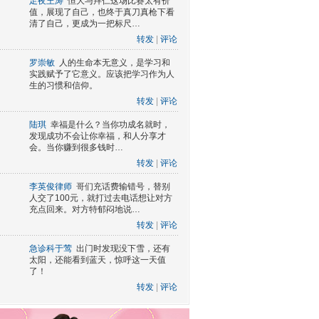
足夜王涛
恒大与拜仁这场比赛太有价
值，展现了自己，也终于真刀真枪下看
清了自己，更成为一把标尺…
转发
|
评论
罗崇敏
人的生命本无意义，是学习和
实践赋予了它意义。应该把学习作为人
生的习惯和信仰。
转发
|
评论
陆琪
幸福是什么？当你功成名就时，
发现成功不会让你幸福，和人分享才
会。当你赚到很多钱时…
转发
|
评论
李英俊律师
哥们充话费输错号，替别
人交了100元，就打过去电话想让对方
充点回来。对方特郁闷地说…
转发
|
评论
急诊科于莺
出门时发现没下雪，还有
太阳，还能看到蓝天，惊呼这一天值
了！
转发
|
评论