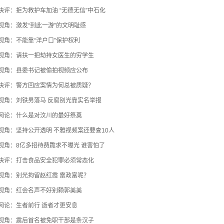
快评：拒为救护车加油 “无德无信”中石化
视角：激发“到此一游”的文明耻感
视角：不能靠“洋户口”保护权利
视角：请扶一把劫持女医生的穷学生
视角：县委书记被偷拍视频应公布
快评：警方回应案情为何总被质疑？
视角：刘铁男落马 反腐别光靠实名举报
网论：什么是对汶川的最好祭奠
视角：坚持公开透明 不雅视频案还要查10人
视角：8亿多招待费跪求不曝光 谁害怕了
快评：打击食品安全犯罪必须常态化
视角：别光拘留赵红霞 雷政富呢？
视角：红会名声不好别赖郭美美
网论：生者前行 逝者才更安息
视角：震后首名被免职干部是条汉子