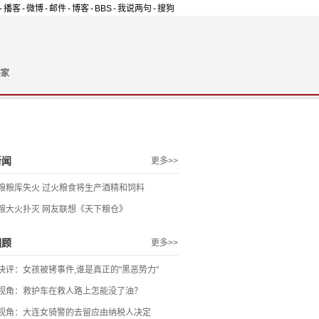
-
播客
-
微博
-
邮件
-
博客
-
BBS
-
我说两句
-
搜狗
察家
新闻
更多>>
粮粮库失火 过火粮食将生产酒精和饲料
粮大火扑灭 网友联想《天下粮仓》
回顾
更多>>
快评：女孩被铐事件,谁是真正的"黑恶势力"
视角：救护车在救人路上怎能没了油？
视角：大连女骑警的去留应由纳税人决定