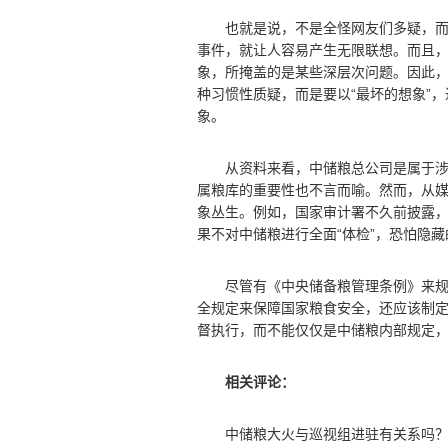
也就是说，不是全怪网友们多疑，而是
事件，就让人容易产生无限联想。而且
象，所掩盖的是某些深层次问题。因此
种习惯性质疑，而是要以“最坏的想象”
象。
从资料来看，中储粮总公司是属于涉及
属粮库的重要性也不言而喻。然而，从
象丛生。例如，国家审计署不久前披露
果不对中储粮进行全面“体检”，恐怕隐
尽管有《中央储备粮管理条例》来规范
全规定来保障国家粮食安全，还应该制定
督执行，而不能仅仅是中储粮内部规定，
相关评论：
中储粮大火与巡视组进驻有关系吗