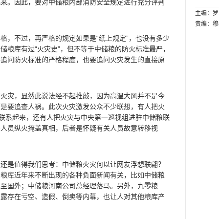
起来。因此，要对中储粮内部消防安全规定进行充分评判
主编：罗
责编：穆
，不过，再严格的规定如果是“纸上规定”，也没有多少
储粮库有过“火灾史”，但不等于中储粮的防火标准最严，
要追问防火标准的严格程度，也要追问火灾发生的直接原
灾，显然此说法经不起推敲，因为高温大风并不是今
而是要追查人祸。此次火灾激发公众不少联想，有人把火
”联系起来，还有人把火灾与中央第一巡视组进驻中储粮联
关人员纵火掩盖真相，后者是怀疑有关人员故意转移视
是值得我们思考：中储粮火灾何以让网友浮想联翩？
方粮库近年来不断出现的各种负面新闻有关，比如中储粮
逃至国外；中储粮河南公司总经理落马。另外，九零粮
披露存在亏空、造假、倒卖等内幕，也让人对其他粮库产