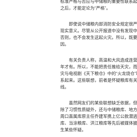
标准严格与否应与中储粮的重要性联系
之后，才能定论为“严格”。
即使说中储粮内部消防安全规定很严格
现实意义。尽管从公开报道中没有发现中
否则，也不会发生这起火灾。所以，既
因。
有关负责人称，高温和大风造成连营火
年才有。所以，不能把责任推给天灾，
灾与电视剧《天下粮仓》中的“火龙烧仓
系起来。这些联想，前者是怀疑粮库有
线。
虽然网友们的某些联想缺乏依据，但还
除了习惯性质疑外，还与中储粮库、地
周口直属库原主任乔建军携上亿公款潜
库、当涂粮库、洪江粮库等先后被媒体
生某些怀疑。