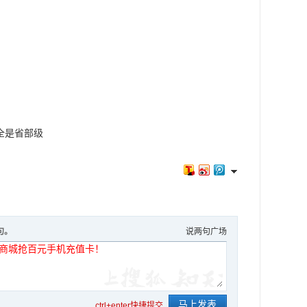
全是省部级
句。
说两句广场
ctrl+enter快捷提交