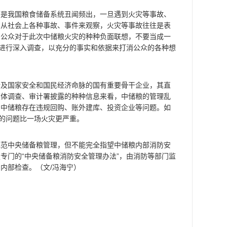
我国粮食储备系统丑闻频出，一旦遇到火灾等事故、
，从社会上各种事故、事件来观察，火灾等事故往往是表
，公众对于此次中储粮火灾的种种负面联想，不要当成一
，进行深入调查，以充分的事实和依据来打消公众的各种想
国家安全和国民经济命脉的国有重要骨干企业，其直
媒体调查、审计署披露的种种信息来看，中储粮的管理乱
，中储粮存在违规回购、账外建库、投资企业等问题。如
藏的问题比一场火灾更严重。
中央储备粮管理，但不能完全指望中储粮内部消防安
专门的“中央储备粮消防安全管理办法”，由消防等部门监
内部检查。（文/冯海宁）
？