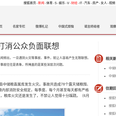
搜狐首页
-
新闻
-
体育
-
S
-
娱乐
-
V
-
财经
-
IT
-
汽车
-
房产
-
女人
-
视频
页
名家专栏
微博札记
中国式烦恼
谣言终结者
观
打消公众负面联想
丑闻频出，一旦遇到火灾等事故、事件，就让人容易产生无限联想。
相关
等事故往往是表象，所掩盖的是某些深层次问题。
中储
中储
县中储粮直属库发生火灾。事故共造成78个露天储粮囤、
往期
储粮内部消防安全规定，每季度、每个月甚至每天都有严格
，粮库火灾还是发生了，不禁让人觉得十分蹊跷。（6月
搜狐
搜狐
搜狐