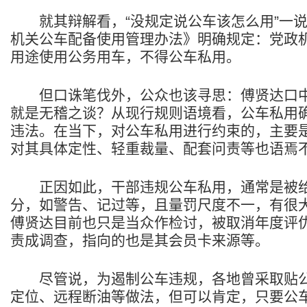
就其辩解看，“没规定说公车该怎么用”一说
机关公车配备使用管理办法》明确规定：党政
用途使用公务用车，不得公车私用。
但口诛笔伐外，公众也该寻思：傅贤达口中的
就是无稽之谈？从现行规则语境看，公车私用
违法。在当下，对公车私用进行约束的，主要
对其具体定性、轻重裁量、配套问责等也语焉
正因如此，干部违规公车私用，通常是被给
分，如警告、记过等，且量罚尺度不一，有很
傅贤达目前也只是当众作检讨，被取消年度评
责成调查，指向的也是其会员卡来源等。
尽管说，为遏制公车违规，各地曾采取贴公车
定位、远程断油等做法，但可以肯定，只要公车