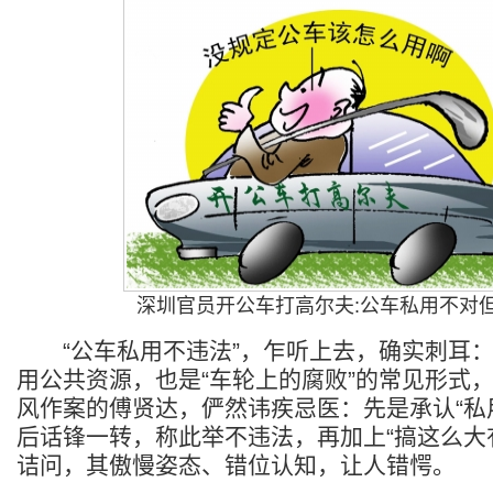
深圳官员开公车打高尔夫:公车私用不对
“公车私用不违法”，乍听上去，确实刺耳：
用公共资源，也是“车轮上的腐败”的常见形式
风作案的傅贤达，俨然讳疾忌医：先是承认“私
后话锋一转，称此举不违法，再加上“搞这么大
诘问，其傲慢姿态、错位认知，让人错愕。