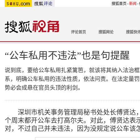
搜狐首页
-
新闻
-
评论首页
搜狐网论
搜狐快
“公车私用不违法”也是句提醒
说到底，要给公车私用扎紧篱笆，就该将其纳入法治框
系，明确公车私用的违法性质，依法问责。在法定量罚规
势必会成悬在官员头顶的利剑。
深圳市机关事务管理局秘书处处长傅贤达，
个周末都开公车去打高尔夫。对此，傅贤达表
对，不过自己并未违法，因为没规定说公车该