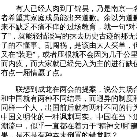
有人已经人肉到丁锦昊，乃是南京一名
者希望其家庭成员能出来道歉。余以为道
来不缺乏不痛不痒的过场教育，就一句“对
了”，就能轻描淡写的抹去历史古迹的那无
子的不懂事、乱闯祸，是该由大人买单，
又在”装睡”，或者压根就不会因为几千公
而内疚，而大家就已经先入为主的进行缺
有点一厢情愿了点。
联想到成龙在两会的提案，说公共场合
和中国就有两种不同结果，而迥异的制度
同样一个人，出国前后就有两种不同的行
中国文明化的一种讽刺写实。中国在当下
潮流中，似乎一直都在着力于“精神文明”
果，是不是有种本末倒置的错觉呢？