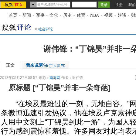
注册
我的
首页
-
新闻
-
军事
-
文化
-
历史
-
体育
-
NBA
-
视频
-
娱谈
-
财
>
社会评论
谢伟锋：“丁锦昊”并非一
正文
我来说两句
(
人参与)
2013年05月27日08:57
来源：
南海网
作者：谢伟锋
原标题
[
“丁锦昊”并非一朵奇葩
]
“在埃及最难过的一刻，无地自容。”网友
条微博迅速引发热议，他在埃及卢克索神
人用中文刻上“丁锦昊到此一游”，为国人
行为感到震惊和羞愧。许多网友对此均表示