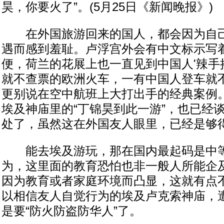
昊，你要火了”。(5月25日《新闻晚报》)
在外国旅游回来的国人，都会因为自己
遇而感到羞耻。卢浮宫外会有中文标示写
便，荷兰的花展上也一直见到中国人'辣手
就不查票的欧洲火车，一有中国人登车就
更别说在空中航班上大打出手的经典案例
埃及神庙里的“丁锦昊到此一游”，也已经
处了，虽然这在外国友人眼里，已经是够
能去埃及游玩，那在国内最起码是中等
为，这里面的教育恐怕也非一般人所能企
因为教育或者家庭环境而凸显，这就有点
以相信友人自觉行为的埃及卢克索神庙，
是要“防火防盗防华人”了。