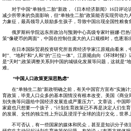
对于中国“单独生二胎”新政，《日本经济新闻》16日评论
减少所带来的负面影响，但“单独生二胎”政策能否实现劳动力
力象征，最高领导人鼓励多生孩子，导致中国出现全国性粮食
俄罗斯科学院远东所政治与预测中心高级专家叶丽娜·巴热诺
策“像硬币的两面”，中国在控制住庞大的人口规模时，也逐渐
在日本国际贸易投资研究所首席经济学家江原规由看来，中国“
时”、“地利”和“人和”的“三位一体”。江原规由向《环球时
是“天时”;政策调整关系到中国的城镇化发展等问题，这就是“
难。
“中国人口政策更深思熟虑”
在“单独生二胎”新政明确之前，有关中国官方宣布“实施计划
育政策，毕竟人口众多的基本国情没有根本改变。美国《商业周
别失衡等问题给中国经济发展造成严重压力”。文章说，中国即
家庭也只想要一个孩子，“计划生育政策已不再是决定人们生育
的发展、女性的独立性上升以及浸淫于全球的流行文化，世界
不可否认，有一些国家的媒体和民众，甚至是知识分子依旧对
研究生主动问起计划生育政策的问题，有的说：“有西方媒体