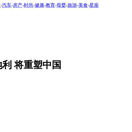
技
-
汽车
-
房产
-
时尚
-
健康
-
教育
-
母婴
-
旅游
-
美食
-
星座
地利 将重塑中国