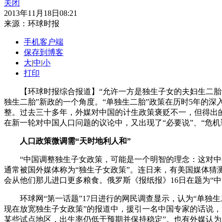
关闭
2013年11月18日08:21
来源：
环球时报
手机客户端
保存到博客
大
|
中
|
小
打印
【环球时报综合报道】“允许一方是独生子女的夫妇生二胎的
独生二胎”新政的一个角度。“单独生二胎”政策在历时5年的深
整。过去三十多年，外媒对中国的计生政策褒贬不一，但得出
在新一轮对中国人口问题的议论中，又出现了“必要说”、“危机
人口政策微调需“天时地利人和”
“中国调整独生子女政策，可能是一个明智的理念：这对中共保
通常被国外媒体称为“独生子女政策”。连日来，有美国媒体
会从他们那儿进口更多粮食。俄罗斯《报纸报》16日在题为“
环球网“第一话题”17日进行的网民调查显示，认为“单独生二
现在放宽独生子女政策”的报道中，援引一名中国专家的话说，
某些试点地区，出生率仍低于预期并保持稳定”。也有外媒认为