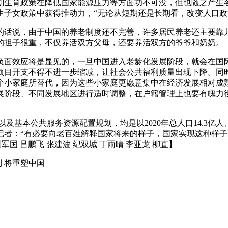
育政策在降低国家能源压力等方面功不可没，但也随之产生各
独生子女政策中获得推动力，“无论从短期还是长期看，改变人口
话说，由于中国的养老制度还不完善，许多居民养老还主要靠
的担子很重，不仅养活双方父母，还要养活双方的爷爷和奶奶。
面效应将是显见的，一旦中国进入老龄化发展阶段，就会在国际
项目开支不得不进一步缩减，让社会公共福利质量出现下降。同
个小家庭所替代，因为这些小家庭更愿意集中在经济发展相对成
展阶段、不同发展地区进行适时调整，在户籍管理上也要有魄力
基本公共服务资源配置规划，均是以2020年总人口14.3亿人
记者：“有必要向老百姓解释国家将来的样子，国家实现这种样
国 吕鹏飞 张建波 纪双城 丁雨晴 李亚龙 柳直】
 将重塑中国