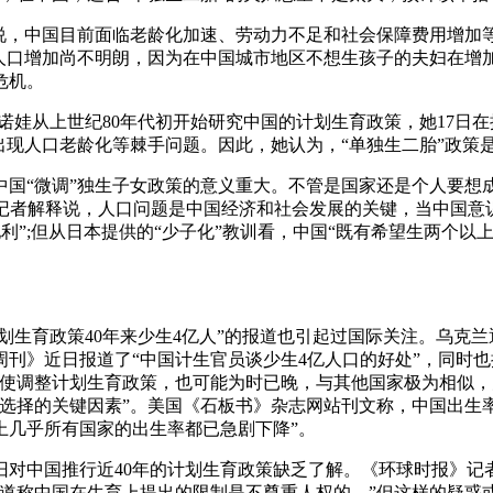
说，中国目前面临老龄化加速、劳动力不足和社会保障费用增加等
人口增加尚不明朗，因为在中国城市地区不想生孩子的夫妇在增
危机。
娃从上世纪80年代初开始研究中国的计划生育政策，她17日
出现人口老龄化等棘手问题。因此，她认为，“单独生二胎”政策
微调”独生子女政策的意义重大。不管是国家还是个人要想成就大
报》记者解释说，人口问题是中国经济和社会发展的关键，当中国
地利”;但从日本提供的“少子化”教训看，中国“既有希望生两个以
生育政策40年来少生4亿人”的报道也引起过国际关注。乌克兰
刊》近日报道了“中国计生官员谈少生4亿人口的好处”，同时
使调整计划生育政策，也可能为时已晚，与其他国家极为相似，
选择的关键因素”。美国《石板书》杂志网站刊文称，中国出生
上几乎所有国家的出生率都已急剧下降”。
中国推行近40年的计划生育政策缺乏了解。《环球时报》记者
报道称中国在生育上提出的限制是不尊重人权的。”但这样的疑惑