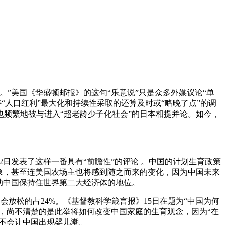
美国《华盛顿邮报》的这句“乐意说”只是众多外媒议论“单
“人口红利”最大化和持续性采取的还算及时或“略晚了点”的调
频繁地被与进入“超老龄少子化社会”的日本相提并论。如今，
日发表了这样一番具有“前瞻性”的评论 。中国的计划生育政策
象，甚至连美国农场主也将感到随之而来的变化，因为中国未来
助中国保持住世界第二大经济体的地位。
会放松的占24%。《基督教科学箴言报》15日在题为“中国为何
，尚不清楚的是此举将如何改变中国家庭的生育观念，因为“在
措不会让中国出现婴儿潮。