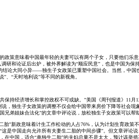
政策意味着中国最年轻的夫妻可以有两个子女，只要他们乐意。”
入调研和论证后出炉，被外界解读为“顺应民意”，也是中国为保持
的结论大同小异——独生子女政策已重塑中国社会。当然，中国也
说”、“天时地利说”等不同的新视角。
持经济增长和掌控政权不可或缺。”美国《周刊报道》11月12
猜测说，独生子女政策的调整不仅会给中国带来房价下降等社会现
中国兄弟姐妹合法化”的文章中评论说，放松独生子女政策可以帮
胎”新政意味着计生工作松动的人占76%，认为计划生育政策不
“这是中国走向允许所有夫妻生二胎的中间步骤”。但文章评论说
，在中国，适合“单独生二胎”的夫妇总量不是太大，预计该举