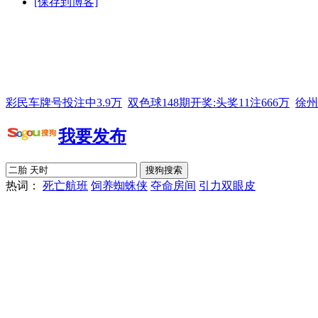
[保存到博客]
彩民车牌号投注中3.9万
双色球148期开奖:头奖11注666万
徐州
我要发布
热词：
死亡航班
饲养蜘蛛侠
夺命房间
引力双眼皮