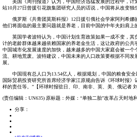
美国《周刊报道》认为，中国经济迅猛发展的过程中，计划生
站10月27日曾援引花旗集团研究人员的话说，中国将从改变
俄罗斯《共青团莫斯科报》12日援引俄社会学家阿列希娜的
他们将面临的最主要问题就是养老，目前中国的中年夫妇肩上
英国学者波特认为，中国计划生育政策如果一成不变，其负
计的老龄群体越来越依赖国家的养老金生活，这让政府的公共
中国城市化发展速度的加快，越来越多的中国大家庭会被一个
流、耕地荒废。波特建议，中国未来的人口政策要根据不同发
展。
中国现有总人口为13.54亿人，根据规划，中国的粮食安全以及
国际贸易投资研究所首席经济学家江原规由告诉《环球时报》
样的责任等。”【环球时报驻日、印、南非、英、美、俄记者 刘军
(责任编辑：UN635)
原标题：外媒：“单独二胎”改革占天时地利
分享：