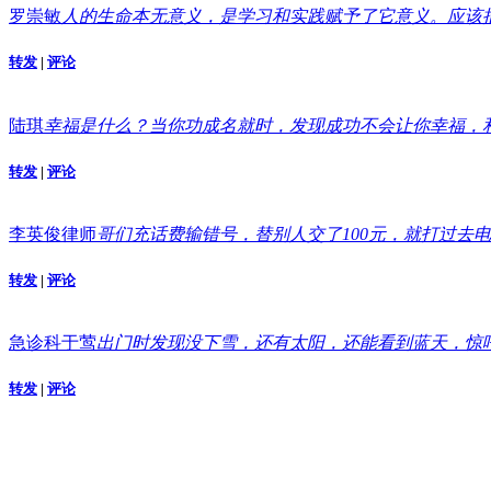
罗崇敏
人的生命本无意义，是学习和实践赋予了它意义。应该
转发
|
评论
陆琪
幸福是什么？当你功成名就时，发现成功不会让你幸福，
转发
|
评论
李英俊律师
哥们充话费输错号，替别人交了100元，就打过去
转发
|
评论
急诊科于莺
出门时发现没下雪，还有太阳，还能看到蓝天，惊
转发
|
评论