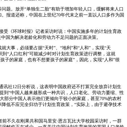
问题。放开“单独生二胎”有助于增加年轻人口，缓解将来人口
加。报道还称，中国在上世纪70年代末之前一直以人口多作为国
在接受《环球时报》记者采访时说：中国实施多年的计划生育政
是中国为解决老龄化和劳动力不足问题的正面决策。
事，必须要占据“天时”、“地利”和“人和”，实现“天
意识到“人口红利”可能减少时对计划生育政策进行调整，这就
上孩子的家庭，也有不想要孩子的家庭”，因此，实现“人和”很
通讯社12日分析说，这表明中国政府还不打算完全放弃计划生
也提到“中国人越来越形成一种共识，人口老化、劳动力萎缩、性
大部分中国人表示他们更倾向于较小的家庭，甚至70%的农村
率降低不应完全归功于计划生育政策，“实际上，由于避孕技术
前不久在刚果共和国马里安·恩古瓦比大学校园采访时，一群
或误解也正在减少。一直关注中国计划生育政策的英国人口老龄