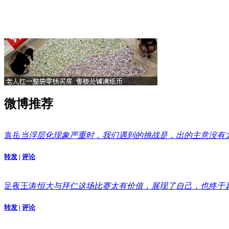
微博推荐
袁岳
当浮层化现象严重时，我们遇到的挑战是，出的主意没有
转发
|
评论
足夜王涛
恒大与拜仁这场比赛太有价值，展现了自己，也终于
转发
|
评论