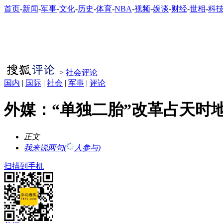
首页
-
新闻
-
军事
-
文化
-
历史
-
体育
-
NBA
-
视频
-
娱谈
-
财经
-
世相
-
科
>
社会评论
国内
|
国际
|
社会
|
军事
|
评论
外媒：“单独二胎”改革占天时
正文
我来说两句
(
人参与)
扫描到手机