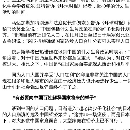
化学会学者皮尔·波特告诉《环球时报》记者，近40年的计划
活动的时间。
马达加斯加特别选举法庭庭长弗朗索瓦告诉《环球时报》记者
秘书长莫亚义说：“中国包括计划生育政策在内的许多长期计
齐。”非洲目前有近10亿人口，在11月12日至15日于埃塞
古鲁姆说：“采取措施确保国家适龄人口合理分布可以实现人
俄罗斯学者巴热诺娃在谈到中国的计划生育政策时表示：“我
角度看，对于中国乃至世界来说都意义重大。”她认为，对任
模过大。相比之下，中国是“在国家层面实施深思熟虑和相对平
同为人口大国并享受“人口红利”的印度非常关注中国的人口
现在很多印度大城市的家庭由于经济压力也开始选择少生，一
由于引起社会强烈反弹最终不了了之。
“有必要向中国百姓解释国家将来的样子”
谈到中国的人口问题，日渐进入“超老龄少子化社会”的日本
的人口崩溃将危及中国经济繁荣，“这并非一场瘟疫，而是日本
下，对大多数中国家庭而言，大型家庭在经济上已不可行”。