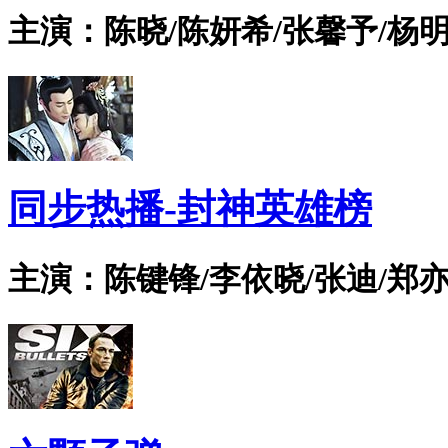
主演：陈晓/陈妍希/张馨予/杨明
同步热播-封神英雄榜
主演：陈键锋/李依晓/张迪/郑亦