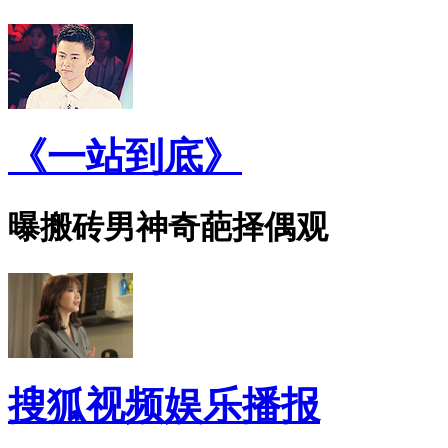
《一站到底》
曝搬砖男神奇葩择偶观
搜狐视频娱乐播报