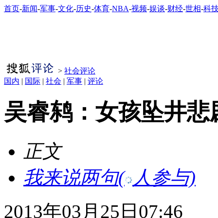
首页
-
新闻
-
军事
-
文化
-
历史
-
体育
-
NBA
-
视频
-
娱谈
-
财经
-
世相
-
科
>
社会评论
国内
|
国际
|
社会
|
军事
|
评论
吴睿鸫：女孩坠井悲
正文
我来说两句
(
人参与)
2013年03月25日07:46