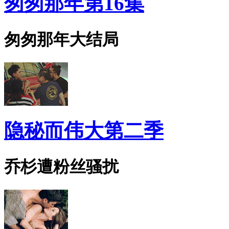
匆匆那年第16集
匆匆那年大结局
隐秘而伟大第二季
乔杉遭粉丝骚扰