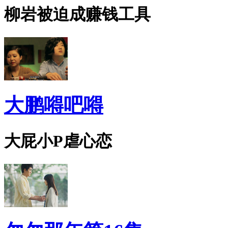
柳岩被迫成赚钱工具
大鹏嘚吧嘚
大屁小P虐心恋