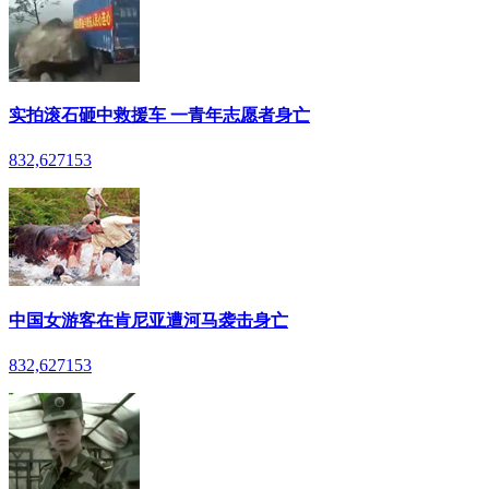
实拍滚石砸中救援车 一青年志愿者身亡
832,627
153
中国女游客在肯尼亚遭河马袭击身亡
832,627
153