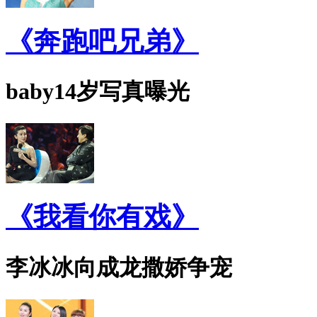
《奔跑吧兄弟》
baby14岁写真曝光
《我看你有戏》
李冰冰向成龙撒娇争宠