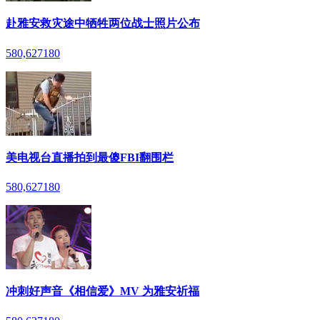
赴雅安救灾途中牺牲两位战士照片公布
580,627
180
美电视台直播拍到最傻FBI翻围栏
580,627
180
冲刺好声音《相信爱》MV 为雅安祈福