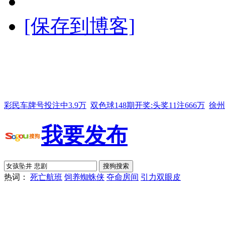
[保存到博客]
彩民车牌号投注中3.9万
双色球148期开奖:头奖11注666万
徐州
我要发布
热词：
死亡航班
饲养蜘蛛侠
夺命房间
引力双眼皮