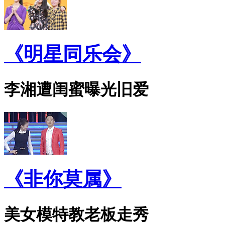
《明星同乐会》
李湘遭闺蜜曝光旧爱
《非你莫属》
美女模特教老板走秀