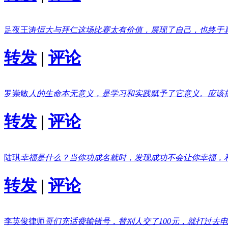
足夜王涛
恒大与拜仁这场比赛太有价值，展现了自己，也终于
转发
|
评论
罗崇敏
人的生命本无意义，是学习和实践赋予了它意义。应该
转发
|
评论
陆琪
幸福是什么？当你功成名就时，发现成功不会让你幸福，
转发
|
评论
李英俊律师
哥们充话费输错号，替别人交了100元，就打过去