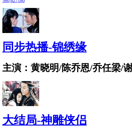
580,627
180
同步热播-锦绣缘
主演：黄晓明/陈乔恩/乔任梁/谢
大结局-神雕侠侣