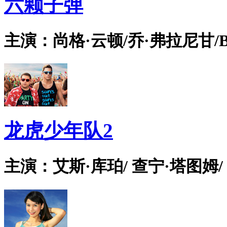
六颗子弹
主演：尚格·云顿/乔·弗拉尼甘/Bian
龙虎少年队2
主演：艾斯·库珀/ 查宁·塔图姆/