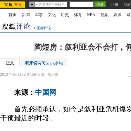
注册
我的
首页
-
新闻
-
军事
-
文化
-
历史
-
体育
-
NBA
-
视频
-
娱谈
-
财
>
国际评论
陶短房：叙利亚会不会打，
正文
我来说两句
(
人参与)
2013年08月29日07:56
作者：陶短房
来源：
中国网
首先必须承认，如今是叙利亚危机爆发
干预最近的时段。