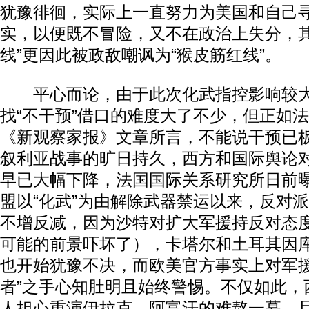
犹豫徘徊，实际上一直努力为美国和自己寻
实，以便既不冒险，又不在政治上失分，其“
线”更因此被政敌嘲讽为“猴皮筋红线”。
平心而论，由于此次化武指控影响较大
找“不干预”借口的难度大了不少，但正如
《新观察家报》文章所言，不能说干预已
叙利亚战事的旷日持久，西方和国际舆论
早已大幅下降，法国国际关系研究所日前
盟以“化武”为由解除武器禁运以来，反对
不增反减，因为沙特对扩大军援持反对态
可能的前景吓坏了），卡塔尔和土耳其因
也开始犹豫不决，而欧美官方事实上对军援
者”之手心知肚明且始终警惕。不仅如此，
人担心重演伊拉克、阿富汗的难熬一幕，且