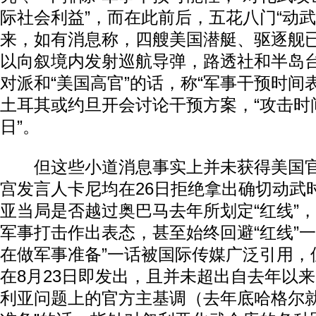
际社会利益”，而在此前后，五花八门“动武
来，如有消息称，四艘美国潜艇、驱逐舰
以向叙境内发射巡航导弹，路透社和半岛
对派和“美国高官”的话，称“军事干预时间
土耳其或约旦开会讨论干预方案，“攻击时间
日”。
但这些小道消息事实上并未获得美国官
宫发言人卡尼均在26日拒绝拿出确切动武
亚当局是否越过奥巴马去年所划定“红线”
军事打击作出表态，甚至始终回避“红线”一
在做军事准备”一话被国际传媒广泛引用，
在8月23日即发出，且并未超出自去年以
利亚问题上的官方主基调（去年底哈格尔就