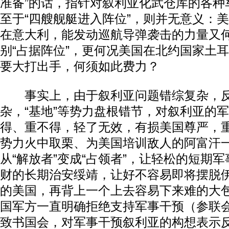
准备”的话，指针对叙利亚化武仓库的各种
至于“四艘舰艇进入阵位”，则并无意义：
在意大利，能发动巡航导弹袭击的力量又
别“占据阵位”，更何况美国在北约国家土
要大打出手，何须如此费力？
事实上，由于叙利亚问题错综复杂，反
杂，“基地”等势力盘根错节，对叙利亚的
得、重不得，轻了无效，有损美国尊严，
势力火中取栗、为美国培训敌人的阿富汗
从“解放者”变成“占领者”，让轻松的短期
财的长期治安绥靖，让好不容易即将摆脱
的美国，再背上一个上去容易下来难的大
国军方一直明确拒绝支持军事干预（参联
致书国会，对军事干预叙利亚的构想表示