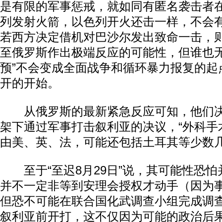
是有限的军事惩戒，就如同有匿名袭击者
列发射火箭，以色列开火还击一样，不会
若西方决定借机对巴沙尔发出致命一击，
至俄罗斯作出极端反应的可能性，但谁也无
预”不会变成全面战争和循环暴力报复的起点
开的开始。
从俄罗斯的最新紧急反应可知，他们决
架下通过军事打击叙利亚的决议，“外科手
由美、英、法，可能还包括土耳其等少数
至于“至迟8月29日”说，其可能性恐怕
并不一定非等到安理会授权才动手（因为
但恐不可能在联合国化武调查小组完成调
叙利亚前开打，这不仅因为可能的政治后