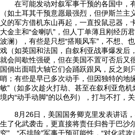
在可能发动对叙军事干预的各国中，有
（如土耳其干预意愿最强烈，但伊斯兰主
义的军方借机东山再起，一直投鼠忌器，
大金主和“金喇叭”，但人丁单薄且刚经历
波澜），有些是只想“搭顺风车”，不想、
戏（如英国和法国，自叙利亚战事爆发后
就会间歇性强硬，但在美国不置可否后又
国倘出面唱大轴它们会踊跃跟风，反之则
哨；有些是早已多次动手，但因独特的地缘
敏”（如多次趁火打劫、甚至在叙利亚危机
境内“动手动脚”的以色列），打与不打，
8月26日，美国国务卿克里发表讲话，
生了化武袭击，更直接将责任归咎于巴沙尔
究”、“不排除”军事干预可能性，“对化武