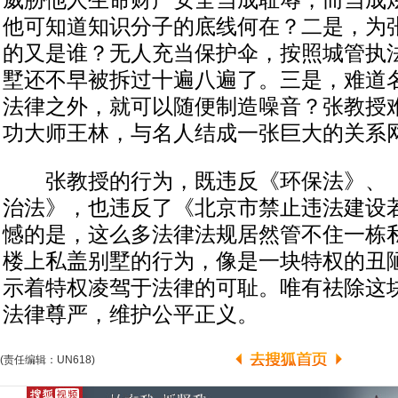
威胁他人生命财产安全当成耻辱，而当成
他可知道知识分子的底线何在？二是，为
的又是谁？无人充当保护伞，按照城管执
墅还不早被拆过十遍八遍了。三是，难道
法律之外，就可以随便制造噪音？张教授
功大师王林，与名人结成一张巨大的关系
张教授的行为，既违反《环保法》、《
治法》，也违反了《北京市禁止违法建设
憾的是，这么多法律法规居然管不住一栋私
楼上私盖别墅的行为，像是一块特权的丑
示着特权凌驾于法律的可耻。唯有祛除这
法律尊严，维护公平正义。
(责任编辑：UN618)