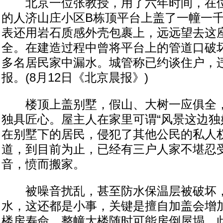
北京一位张教授，用了六年时间，在位
的人济山庄小区B栋顶平台上盖了一幢一
表还用岩石质感外壳包裹上，远远望去这
全。在建造过程中曾将平台上的管道口破
多名居民家中漏水。城管称已约谈住户，
报。(8月12日《北京晨报》)
楼顶上盖别墅，假山、大树一应俱全，
独具匠心。屋主人在家里可谓“风景这边独
在别墅下的居民，侵犯了其他公民的私人
道，到目前为止，已经有三户人家不堪忍
音，愤而搬家。
被噪音扰乱，甚至防水保温层被破坏，
水，这还都是小事，关键是擅自加盖会增
楼房寿命，整幢大楼随时可能房倒屋塌。