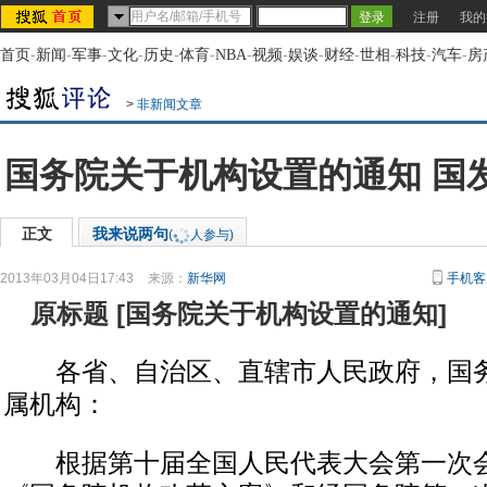
注册
我的
首页
-
新闻
-
军事
-
文化
-
历史
-
体育
-
NBA
-
视频
-
娱谈
-
财经
-
世相
-
科技
-
汽车
-
房
>
非新闻文章
国务院关于机构设置的通知 国发
正文
我来说两句
(
人参与)
2013年03月04日17:43
来源：
新华网
手机客
原标题
[
国务院关于机构设置的通知
]
各省、自治区、直辖市人民政府，国务
属机构：
根据第十届全国人民代表大会第一次会