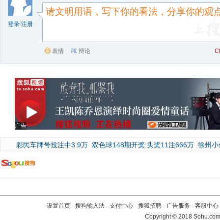
登录
/
注册
表情
辩论
C
广告
彩民车牌号投注中3.9万
双色球148期开奖:头奖11注666万
徐州小
设置首页
-
搜狗输入法
-
支付中心
-
搜狐招聘
-
广告服务
-
客服中心
Copyright
©
2018 Sohu.com 