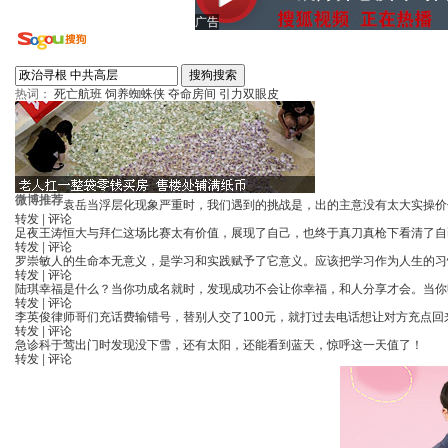
广告
热词：
死亡航班
饲养蜘蛛侠
夺命房间
引力双眼皮
微博推荐
袁岳
当浮层化现象严重时，我们遇到的挑战是，出的主意没有太大实操价
转发
|
评论
足夜王涛
恒大与拜仁这场比赛太有价值，展现了自己，也终于真刀真枪下看清了自
转发
|
评论
罗崇敏
人的生命本无意义，是学习和实践赋予了它意义。应该把学习作为人生的习
转发
|
评论
陆琪
幸福是什么？当你功成名就时，发现成功不会让你幸福，和人分享才会。当你
转发
|
评论
李英俊律师
哥们充话费输错号，替别人交了100元，就打过去电话想让对方充点回
转发
|
评论
急诊科于莺
出门时发现没下雪，还有太阳，还能看到蓝天，惊呼这一天值了！
转发
|
评论