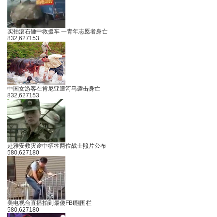
实拍滚石砸中救援车 一青年志愿者身亡
832,627
153
中国女游客在肯尼亚遭河马袭击身亡
832,627
153
赴雅安救灾途中牺牲两位战士照片公布
580,627
180
美电视台直播拍到最傻FBI翻围栏
580,627
180