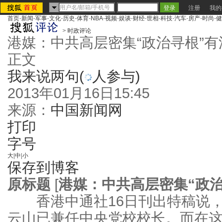
注册
我的
首页
-
新闻
-
军事
-
文化
-
历史
-
体育
-
NBA
-
视频
-
娱谈
-
财经
-
世相
-
科技
-
汽车
-
房产
-
时尚
-
健
>
时政评论
港媒：中共高层密集“政治寻根”有
正文
我来说两句
(
人参与)
2013年01月16日15:45
来源：
中国新闻网
打印
字号
大
|
中
|
小
保存到博客
原标题
[
港媒：中共高层密集“政治
香港中通社16日刊出特稿说，
云山已兼任中央党校校长。而在