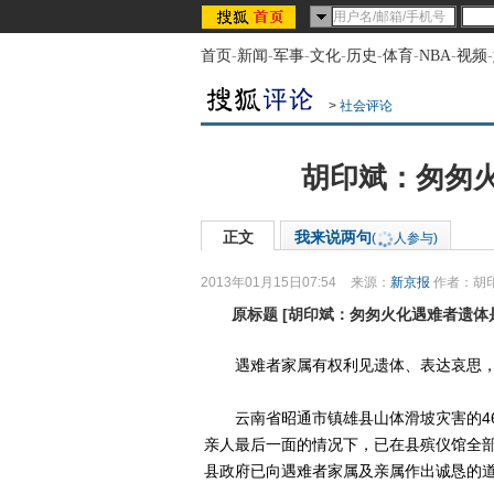
首页
-
新闻
-
军事
-
文化
-
历史
-
体育
-
NBA
-
视频
-
>
社会评论
胡印斌：匆匆
正文
我来说两句
(
人参与)
2013年01月15日07:54
来源：
新京报
作者：胡
原标题
[
胡印斌：匆匆火化遇难者遗体
遇难者家属有权利见遗体、表达哀思，
云南省昭通市镇雄县山体滑坡灾害的46
亲人最后一面的情况下，已在县殡仪馆全
县政府已向遇难者家属及亲属作出诚恳的道