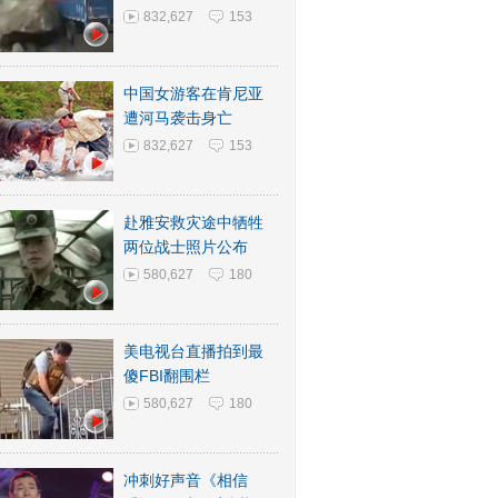
832,627
153
中国女游客在肯尼亚
遭河马袭击身亡
832,627
153
赴雅安救灾途中牺牲
两位战士照片公布
580,627
180
美电视台直播拍到最
傻FBI翻围栏
580,627
180
冲刺好声音《相信