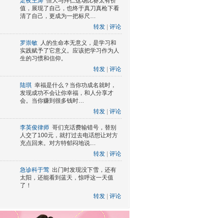
足夜王涛
恒大与拜仁这场比赛太有价
值，展现了自己，也终于真刀真枪下看
清了自己，更成为一把标尺…
转发
|
评论
罗崇敏
人的生命本无意义，是学习和
实践赋予了它意义。应该把学习作为人
生的习惯和信仰。
转发
|
评论
陆琪
幸福是什么？当你功成名就时，
发现成功不会让你幸福，和人分享才
会。当你赚到很多钱时…
转发
|
评论
李英俊律师
哥们充话费输错号，替别
人交了100元，就打过去电话想让对方
充点回来。对方特郁闷地说…
转发
|
评论
急诊科于莺
出门时发现没下雪，还有
太阳，还能看到蓝天，惊呼这一天值
了！
转发
|
评论