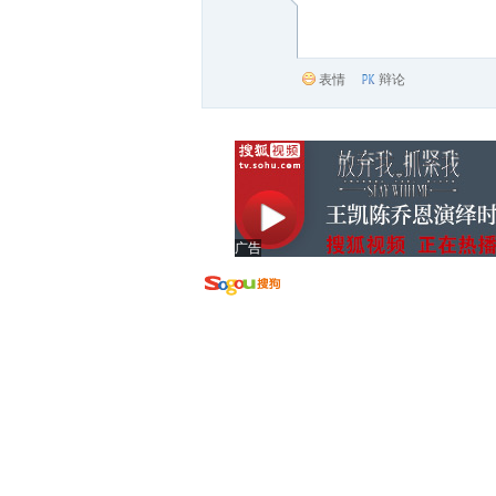
表情
辩论
广告