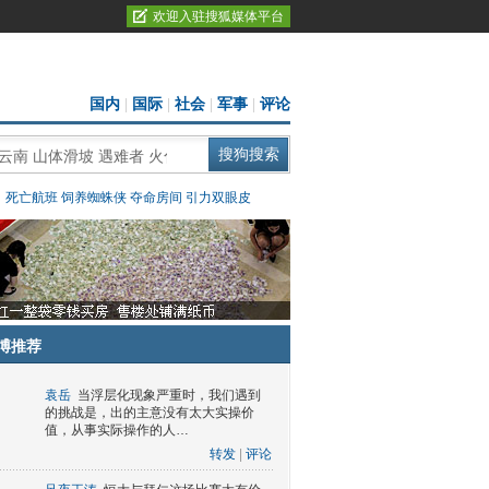
欢迎入驻搜狐媒体平台
国内
|
国际
|
社会
|
军事
|
评论
：
死亡航班
饲养蜘蛛侠
夺命房间
引力双眼皮
博推荐
袁岳
当浮层化现象严重时，我们遇到
的挑战是，出的主意没有太大实操价
值，从事实际操作的人…
转发
|
评论