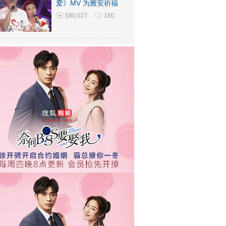
爱》MV 为雅安祈福
580,627
180