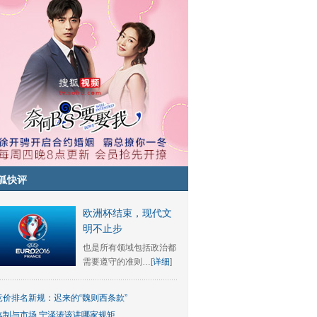
狐快评
欧洲杯结束，现代文
明不止步
也是所有领域包括政治都
需要遵守的准则…[
详细
]
竞价排名新规：迟来的“魏则西条款”
体制与市场 宁泽涛该讲哪家规矩