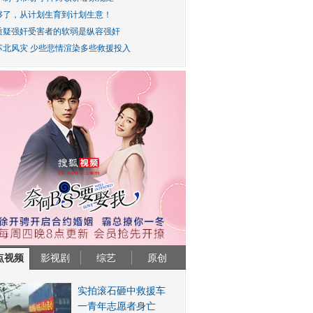
够了，从计划生育到计划生意！
质疑强奸受害者的软弱是纵容强奸
苏北风灾 少些悲情渲染多些救援投入
点视频
影视剧
综艺
原创
实拍滚石砸中救援车
一青年志愿者身亡