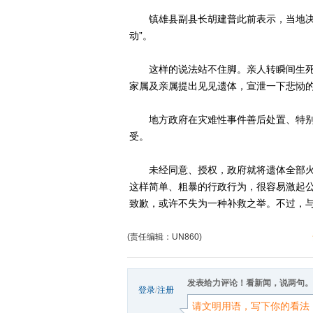
镇雄县副县长胡建普此前表示，当地决定
动”。
这样的说法站不住脚。亲人转瞬间生死
家属及亲属提出见见遗体，宣泄一下悲恸
地方政府在灾难性事件善后处置、特别
受。
未经同意、授权，政府就将遗体全部火
这样简单、粗暴的行政行为，很容易激起
致歉，或许不失为一种补救之举。不过，
(责任编辑：UN860)
发表给力评论！看新闻，说两句。
登录
/
注册