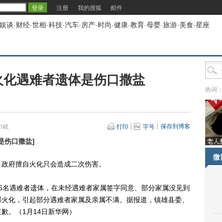
注册
我的搜狐
邮件
娱谈
-
财经
-
世相
-
科技
-
汽车
-
房产
-
时尚
-
健康
-
教育
-
母婴
-
旅游
-
美食
-
星座
火化遇难者遗体是伤口撒盐
热词
保存到博客
印斌
打印
字号
是伤口撒盐
]
微
政府擅自火化只会造成二次伤害。
名遇难者遗体，在未经遇难者家属签字同意、部分家属没见到
部火化，引起部分遇难者家属及亲属不满。据报道，镇雄县委、
歉。（1月14日新华网）