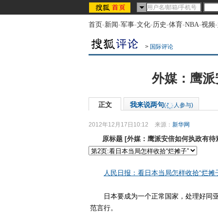
首页
-
新闻
-
军事
-
文化
-
历史
-
体育
-
NBA
-
视频
-
>
国际评论
外媒：鹰派
正文
我来说两句
(
人参与)
2012年12月17日10:12
来源：
新华网
原标题
[
外媒：鹰派安倍如何执政有待
人民日报：看日本当局怎样收拾“烂摊子
日本要成为一个正常国家，处理好同亚
范言行。