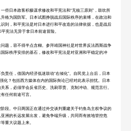
些日本政客积极谋求修改和平宪法和“无核三原则”，鼓吹所
队升格为国防军。日本试图挣脱战后国际秩序的束缚，在政治和
认识到，和平宪法是对日本进行和平改造的法律依据，也是战后
和平宪法无异于拿日本前途冒险。
问题，容不得半点含糊。参拜靖国神社是对世界反法西斯战争
后国际秩序安排的基石，修改和平宪法是对亚洲和平稳定的冲
责任，借国内经济低迷鼓动“右倾化”。自民党上台后，日本
步强化？包括西方媒体在内的国际舆论已经对此表示担忧。日本
的关系，必须学会反省历史、洗刷罪责、克制冲动、规范言行。
没有任何前途可言。
阶段。中日两国正在通过外交谈判重建关于钓鱼岛主权争议的
从亚洲的长远发展出发，避免争端升级，共同而有效地管控危
作等重大议题上来。