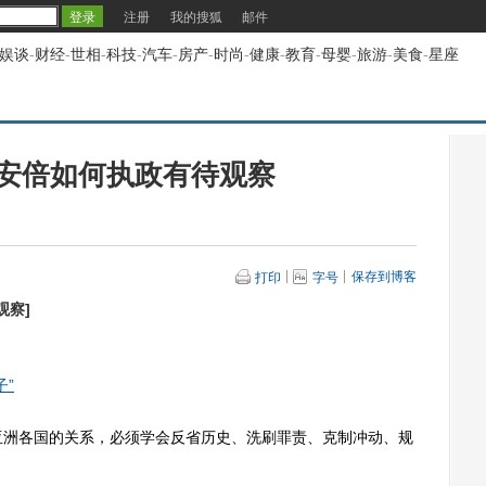
注册
我的搜狐
邮件
娱谈
-
财经
-
世相
-
科技
-
汽车
-
房产
-
时尚
-
健康
-
教育
-
母婴
-
旅游
-
美食
-
星座
安倍如何执政有待观察
保存到博客
打印
字号
观察
]
”
洲各国的关系，必须学会反省历史、洗刷罪责、克制冲动、规