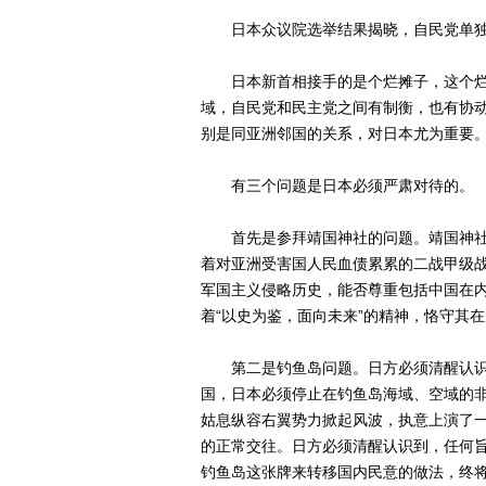
日本众议院选举结果揭晓，自民党单独
日本新首相接手的是个烂摊子，这个烂
域，自民党和民主党之间有制衡，也有协
别是同亚洲邻国的关系，对日本尤为重要
有三个问题是日本必须严肃对待的。
首先是参拜靖国神社的问题。靖国神社
着对亚洲受害国人民血债累累的二战甲级
军国主义侵略历史，能否尊重包括中国在
着“以史为鉴，面向未来”的精神，恪守其
第二是钓鱼岛问题。日方必须清醒认识
国，日本必须停止在钓鱼岛海域、空域的
姑息纵容右翼势力掀起风波，执意上演了一
的正常交往。日方必须清醒认识到，任何
钓鱼岛这张牌来转移国内民意的做法，终