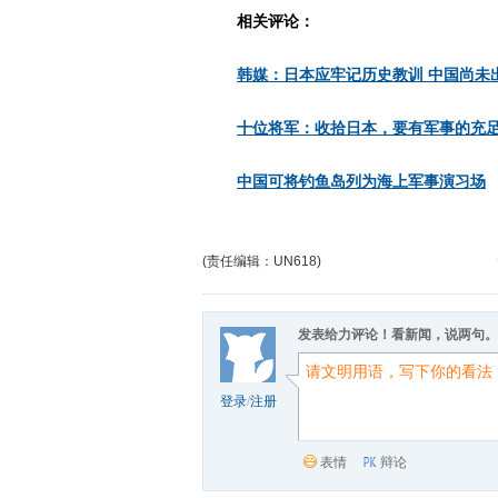
相关评论：
韩媒：日本应牢记历史教训 中国尚未
十位将军：收拾日本，要有军事的充
中国可将钓鱼岛列为海上军事演习场
(责任编辑：UN618)
发表给力评论！看新闻，说两句。
登录
/
注册
表情
辩论