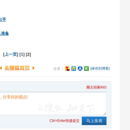
出手
足准备
[
上一页
] [
1
] [2]
[保存到博客]
分享：
圈主招募ING
Ctrl+Enter快捷提交