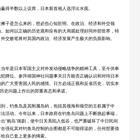
赢得半数以上议席，日本新首相人选浮出水面。
摊子是怎么来的，想必也心知肚明。在政治、经济和外交领
动。如何以正确的历史观和应有的大局观处理好同外部世界，特
。外交败笔将对其国内政治、经济发展产生极大的负面影响。
当年是日本军国主义对外发动侵略战争的精神工具，至今供奉
战犯牌位。参拜靖国神社问题事关日方能否正确认识和对待日本
内的广大受害国人民的感情。日方必须正视和反省历史，切实本
在历史问题上作出的郑重表态和承诺。
到，钓鱼岛及其附属岛屿，包括其领海和领空的主权属于中
非法活动。今年以来，日本政府在钓鱼岛问题上不断挑起事端，
出“购岛”闹剧，使中日关系陷入低谷，也严重破坏了中日民间
旨在强化其对钓鱼岛控制的企图都是不可能得逞的，任何想要借
将给自己套上更多的绳索。