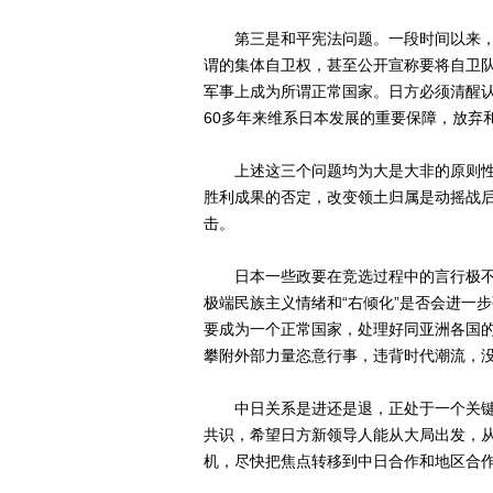
第三是和平宪法问题。一段时间以来，一
谓的集体自卫权，甚至公开宣称要将自卫
军事上成为所谓正常国家。日方必须清醒
60多年来维系日本发展的重要保障，放弃
上述这三个问题均为大是大非的原则性
胜利成果的否定，改变领土归属是动摇战
击。
日本一些政要在竞选过程中的言行极不负
极端民族主义情绪和“右倾化”是否会进一
要成为一个正常国家，处理好同亚洲各国
攀附外部力量恣意行事，违背时代潮流，
中日关系是进还是退，正处于一个关键
共识，希望日方新领导人能从大局出发，
机，尽快把焦点转移到中日合作和地区合