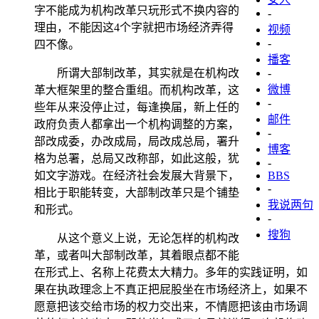
字不能成为机构改革只玩形式不换内容的
-
理由，不能因这4个字就把市场经济弄得
视频
-
四不像。
播客
所谓大部制改革，其实就是在机构改
-
微博
革大框架里的整合重组。而机构改革，这
-
些年从来没停止过，每逢换届，新上任的
邮件
政府负责人都拿出一个机构调整的方案，
-
部改成委，办改成局，局改成总局，署升
博客
格为总署，总局又改称部，如此这般，犹
-
如文字游戏。在经济社会发展大背景下，
BBS
-
相比于职能转变，大部制改革只是个铺垫
我说两句
和形式。
-
搜狗
从这个意义上说，无论怎样的机构改
革，或者叫大部制改革，其着眼点都不能
在形式上、名称上花费太大精力。多年的实践证明，如
果在执政理念上不真正把屁股坐在市场经济上，如果不
愿意把该交给市场的权力交出来，不情愿把该由市场调