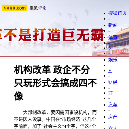
搜狐首页
-
新闻
-
体育
-
S
-
娱乐
-
机构改革 政企不分
V
-
只玩形式会搞成四不
财经
-
IT
像
-
汽车
-
大部制改革，要因需因事设机构，而
房产
不是因人设事。中国在“市场经济”这几个
-
字前面，加了“社会主义”4个字，但这4个
女人