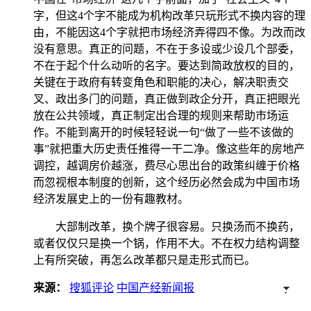
字，但这4个字不能成为机构改革只玩形式不换内容的理
由，不能因这4个字就把市场经济弄得四不像。为改而改
没有意思。真正的问题，不在于多设或少设几个部委，
不在于起个什么动听的名字。要达到简政放权的目的，
关键在于政府有转变角色和职能的决心，解决职责交
叉、政出多门的问题，真正做到政企分开，真正把眼光
放在公共领域，真正制定出合理的规则来帮助市场运
作。不能到离开的时候轻轻说一句“做了一些不该做的
事”就把重大历史责任推得一干二净。像这些年的房地产
调控，越调房价越涨，费尽心思出台的政策纠缠于价格
而忽视根本制度的创新，这个经历必然会成为中国市场
经济发展史上的一份有趣教材。
大部制改革，换个牌子很容易。只换汤而不换药，
或者仅仅只是换一个锅，作用不大。不在权力结构调整
上有所突破，再怎么改革都只是走形式而已。
来源：
搜狐评论
中国产经新闻报