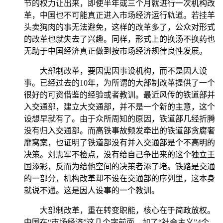
节的权力让出来，即使半年或三个月就进行一次机构改
革，中国也不可能真正进入市场经济运行轨道。若挂羊
头卖狗肉的事无法避免，这样的改革多了，公众对形式
的改革也就失去了兴趣。同样，形式上的换汤不换药也
无助于中国经济真正做到按市场经济规律良性发展。
大部制改革，要因需因事设机构，而不是因人设
事。已经过去的10年，为所谓的大部制改革提供了一个
很好的可资借鉴的经验或者教训。最近风传的铁道部并
入交通部，建立大交通部，并不是一个新的主意，这个
设想早就有了。由于众所周知的原因，铁道部几经折腾
没有归入交通部。而高铁事故频发牵出的铁道部贪腐奢
靡窝案，也证明了铁道部没有并入交通部是个不高明的
决策。刘志军不检点，没有给自己争出来的这个独立王
国添彩，反而为给他空间的决策者添了堵。铁路是交通
的一部分，机构改革却不设在交通部的序列里，这本身
就说不通。这是因人设事的一个教训。
大部制改革，重在转变职能，核心在于简政放权。
中国在“市场经济”这几个字前面，加了“社会主义”4个