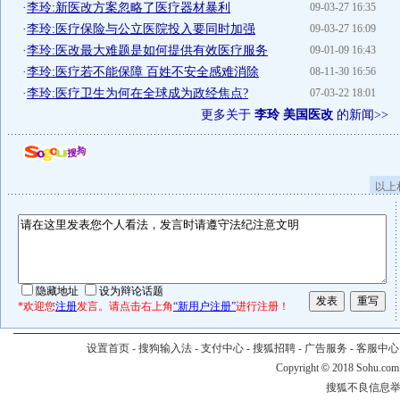
·
李玲:新医改方案忽略了医疗器材暴利
09-03-27 16:35
·
李玲:医疗保险与公立医院投入要同时加强
09-03-27 16:09
·
李玲:医改最大难题是如何提供有效医疗服务
09-01-09 16:43
·
李玲:医疗若不能保障 百姓不安全感难消除
08-11-30 16:56
·
李玲:医疗卫生为何在全球成为政经焦点?
07-03-22 18:01
更多关于
李玲 美国医改
的新闻>>
以上
隐藏地址
设为辩论话题
*欢迎您
注册
发言。请点击右上角
“新用户注册”
进行注册！
设置首页
-
搜狗输入法
-
支付中心
-
搜狐招聘
-
广告服务
-
客服中心
Copyright
©
2018 Sohu.com
搜狐不良信息