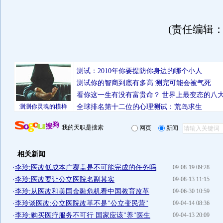
(责任编辑：He
测试：2010年你要提防你身边的哪个小人
测试你的智商到底有多高 测完可能会被气死
看你这一生有没有富贵命？
世界上最变态的八
测测你灵魂的模样
全球排名第十二位的心理测试：荒岛求生
我的天职是搜索
网页
新闻
相关新闻
·
李玲:医改低成本广覆盖是不可能完成的任务吗
09-08-19 09:28
·
李玲:医改要让公立医院名副其实
09-08-13 11:15
·
李玲:从医改和美国金融危机看中国教育改革
09-06-30 10:59
·
李玲谈医改:公立医院改革不是"公立变民营"
09-04-14 08:36
·
李玲:购买医疗服务不可行 国家应该"养"医生
09-04-13 20:09