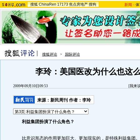
搜狐
ChinaRen
17173
焦点房地产
搜狗
新闻
-
体
搜狐评论
>
国际评论
李玲：美国医改为什么也这
2009年09月10日09:53
[
我来
来源：
新民周刊
作者：李玲
利益集团扮演了什么角色？
比意识形态的作用更加巨大、更加现实的，是特殊利益集团。