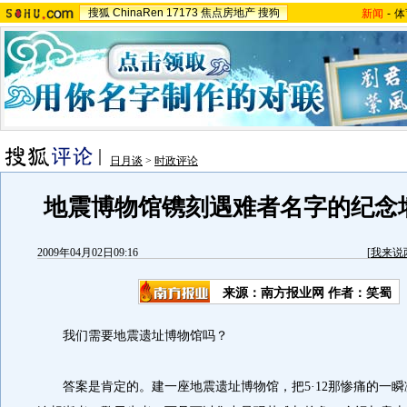
搜狐
ChinaRen
17173
焦点房地产
搜狗
新闻
-
体
日月谈
>
时政评论
地震博物馆镌刻遇难者名字的纪念
2009年04月02日09:16
[
我来说
来源：南方报业网 作者：笑蜀
我们需要地震遗址博物馆吗？
答案是肯定的。建一座地震遗址博物馆，把5·12那惨痛的一