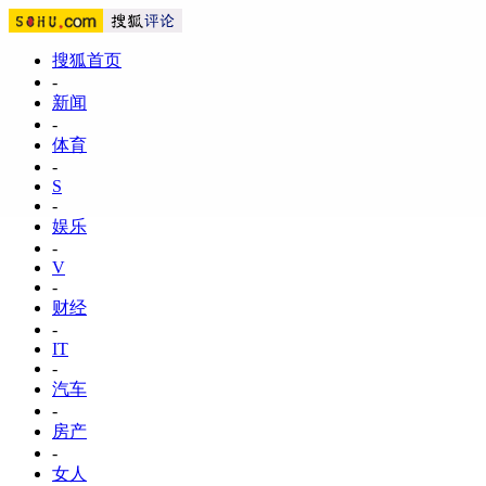
搜狐首页
-
新闻
-
体育
-
S
-
娱乐
-
V
-
财经
-
IT
-
汽车
-
房产
-
女人