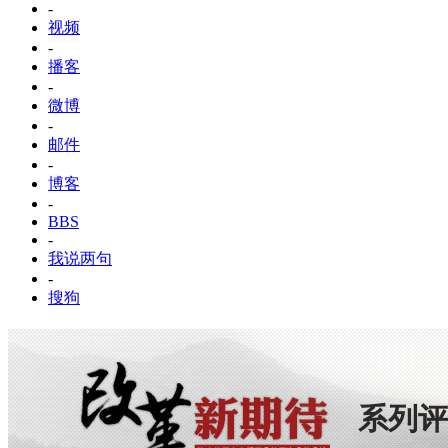
-
视频
-
播客
-
微博
-
邮件
-
博客
-
BBS
-
我说两句
-
搜狗
系列评