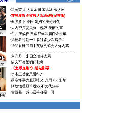
·
独家首播:大秦帝国
范冰冰-金大班
·
在线看超高收视大戏:
蜗居(完整版)
·
倔强萝卜
麦田
媳妇的美好时代
·
大内密探灵灵狗
倪萍-美丽的事
声》
·
台儿庄战役 日军尸体装满百余卡车
·
揭秘希特勒一生躲过多少次暗杀？
·
1982香港回归中英谈判鲜为人知内幕
·
宋丹丹：张国立活得太累
·
满文军有望明日获释
曝光
·
《变形金刚2》送电影票！
·
李湘王岳伦恩爱待产
·
黎姿怀孕大肚照曝光 月用30万安胎
·
阿娇懒理冠希返港:不关我的事
·
古巨基：我与霆锋都是一哥
不断