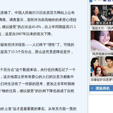
疤弄痛了。中国人民银行25日在其官方网站上公布
问卷调查。调查显示，居民对当前高物价的承受心理趋
以接受”的占比达45.0%，比上年同期提高15.5
谍战大片-《风
点，这是自2007年以来的首次下降。
可能有些洋洋得意——人们终于“理性”了。可惜的
提高了15.5个百分点，那么这究竟是降还是升，
闺房视频自拍
.2个百分点”这个数据来说，央行也仿佛忘记了一个
地震，这次地震让所有有爱心的人们的注意力都集中
自爆捉奸后恶梦
人们对生活有了一些新的思考，更加之非常时期相
搜狐商机
“物价过高，难以接受”的比例下降也就成了自然
物价上涨”这才是最重要的事实。从有关方面一贯的