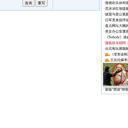
·
殷桃街头休闲装
·
范冰冰红地毯
·
姚晨与老公素
·
日军竟拿战俘
·
盘点网坛大腕
·
美女办公室遭
·
《Nobody》
·
搜狐娱乐招聘
·
台北电玩展靓丽Sh
·
《变形金刚
·
王岳伦爆李
新版“西游”绝