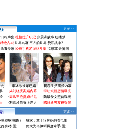
更多>>
对口相声集
杜拉拉升职记
张震讲故事
红楼梦
-精绝古城
世界名著
平凡的世界
货币战争2
毒杀毒专家
经典手机游游格斗集
福彩3D走势图
情史
李冰冰被爆已婚
揭秘生父离婚内幕
孕
·
揭刘晓庆离婚内幕
·
李幼斌新恋情曝光
婚
·
周迅王艳婆媳相见
·
陆毅爱女照首曝光
折
·
刘嘉玲自曝正造人
·
陈好新男友被曝光
 后
更多>>
喂猕猴桃(图)
·
独家：章子怡带妈妈看电影
好身材(图)
·
佟大为马伊琍再度牵手(图)