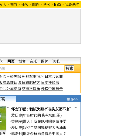
女人
-
视频
-
播客
-
邮件
-
博客
-
BBS
-
我说两句
闻
网页
博客
音乐
图片
说吧
长
邓玉娇失踪
朝鲜军事演习
日本兵赎罪
改温总讲话
夏日减肥秘方
日本瘦脸法
中共卧底结局
慈禧不快乐
侵略中国报告
更多>>
·
怀念丁聪：我以为那个老头永远不老
·
爱历史
|
年轻时代的毛泽东(组图)
·
曾鹏宇
|
雷人！我在绝对唱响做评委
·
爱历史
|
1977年华国锋视察大庆油田
上学
·
韩浩月
|
批评余秋雨是侮辱中国人？