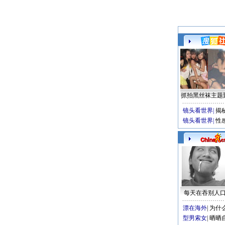
抓拍黑丝袜主题
镜头看世界
|
揭
镜头看世界
|
性
每天在吞别人
漂在海外
|
为什
型男索女
|
晒晒