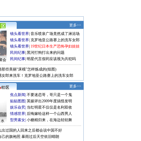
更多>>
镜头看世界
|
音乐喷泉广场竟然成了淋浴场
镜头看世界
|
克罗地亚公路赛上的洗车女郎
镜头看世界
|
19世纪日本生产恐怖孕妇娃娃
民间纪事
|
黑河打狗打出来的问题
民间纪事
|
明星代言假药应该视为共犯吗
聚会
秘那些美丽“床模”怎样炼成的(组图)
感女郎来洗车！克罗地亚公路赛上的洗车女郎
更多>>
焦点新闻
|
不要迷恋哥，哥只是一个鬼
贴贴图图
|
英媒评出2009年度搞怪发明
娱乐旮旯
|
当红明星不仅仅是名利双收
情感世界
|
后悔嫁给这样一个山西男人
型男索女
|
小糖精归来，在海边轻轻舞
口水
么出过国的人回来之后都会说中国不好
自己的旗袍照
暴雨过后天空依旧晴朗