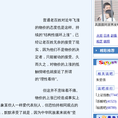
普通老百姓对近年飞涨
高圆圆同居男友
的物价的态度也是这样。持
续的“结构性循环上涨”，已
火炬
日本
赵薇
柏芝
姚明
经让老百姓无奈的接受了现
实，因为他们不是物价的决
精彩推荐
定者，只能被动的接受。久
而久之，对物价的上涨的抵
触情绪也就接近了所谓
相 关 说 吧
的“理性看待”。
朱坚强
说 吧 排 行
但这并不意味着不痛。
上证指数
(7744
物价的上涨已经造成事实上
苏醒吧
(41523)
不象某些人一样爱代表别人，但恐怕持相同观点的
贴图吧
(68789)
，默默承受了就是，因为中华民族素来就有“坚
最 热 