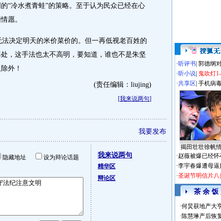
的“冷水煮青蛙”的策略。至于认为民众已经在心
厢情愿。
无法决定明天的米价菜价的。但一再低视老百姓的
痛处，这手法也太不高明，要知道，谁也不是朱坚
·
听评书
|
郭德纲
人除外！
·
听小说
|
鬼吹灯1
·
共享区
|
手机病
(责任编辑：liujing)
[
我来说两句
]
我要发布
揭田壮壮徐帆
我来说两句
·
赵薇被爆已经怀
隐藏地址
设为辩论话题
·
李宇春爆遭母逼
精华区
·
圣诞节明信片八
辩论区
茶 余 饭
·
何炅获地产大亨
·
陈慧琳产后恢复