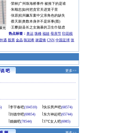
·
荣林
|
广州珠海桥事件:被推下的是谁
·
朱顺忠
|
如何把贪官关进笼子里
·
张原
|
杭州飙车案中父亲角色的缺失
·
蔡天新
|
奥数本身并不是坏事(图)
·
王攀
|
副县长之女施暴的卫生巾疑虑
曝光
热点标签：
奥运
珠峰
福娃
母亲节
印花税
外遇
股票
金晶
陈冠希
谢霆锋
CNN
中国足球
张
说 吧
更多>>
5)
李宇春吧
(104510)
快乐男声吧
(68574)
刘德华吧
(69854)
东方神起吧
(65744)
婚姻吧
(78544)
37℃女人吧
(6985)
视 频
更多>>