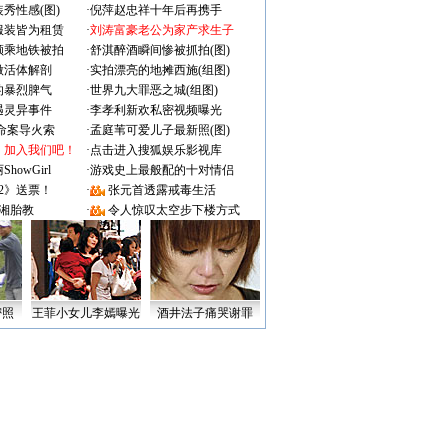
秀性感(图)
·
倪萍赵忠祥十年后再携手
服装皆为租赁
·
刘涛富豪老公为家产求生子
颜乘地铁被拍
·
舒淇醉酒瞬间惨被抓拍(图)
做活体解剖
·
实拍漂亮的地摊西施(组图)
的暴烈脾气
·
世界九大罪恶之城(组图)
遇灵异事件
·
李孝利新欢私密视频曝光
成命案导火索
·
孟庭苇可爱儿子最新照(图)
：加入我们吧！
·
点击进入搜狐娱乐影视库
owGirl
·
游戏史上最般配的十对情侣
2》送票！
·
张元首透露戒毒生活
湘胎教
·
令人惊叹太空步下楼方式
密照
王菲小女儿李嫣曝光
酒井法子痛哭谢罪