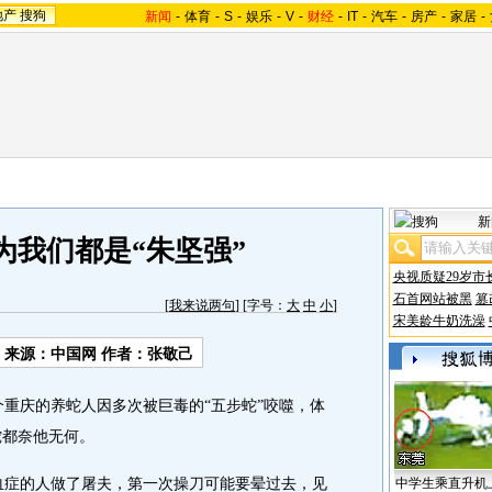
地产
搜狗
新闻
-
体育
-
S
-
娱乐
-
V
-
财经
-
IT
-
汽车
-
房产
-
家居
-
新
为我们都是“朱坚强”
央视质疑29岁市
石首网站被黑
篡
[
我来说两句
] [字号：
大
中
小
]
宋美龄牛奶洗澡
来源：中国网 作者：张敬己
重庆的养蛇人因多次被巨毒的“五步蛇”咬噬，体
蛇都奈他无何。
血症的人做了屠夫，第一次操刀可能要晕过去，见
中学生乘直升机