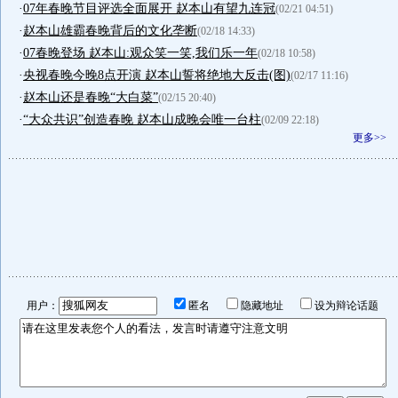
·
07年春晚节目评选全面展开 赵本山有望九连冠
(02/21 04:51)
·
赵本山雄霸春晚背后的文化垄断
(02/18 14:33)
·
07春晚登场 赵本山:观众笑一笑,我们乐一年
(02/18 10:58)
·
央视春晚今晚8点开演 赵本山誓将绝地大反击(图)
(02/17 11:16)
·
赵本山还是春晚“大白菜”
(02/15 20:40)
·
“大众共识”创造春晚 赵本山成晚会唯一台柱
(02/09 22:18)
更多>>
用户：
匿名
隐藏地址
设为辩论话题