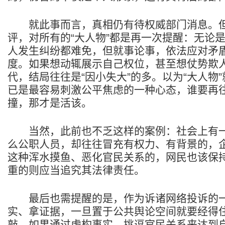
就此事而言，真相仍有待权威部门消息。但
评，对所有的“大人物”都是再一次提醒：无论
人发生纠纷都难免，但就事论事，依法应对矛
度。如果想动辄展示自己权位，甚至想仗势欺
代，结局往往是“因小失大”的多。以为“大人物
已是最容易刺激公平焦虑的一种心态，谁要再往
撞，那才是活该。
当然，此前也不乏这样的案例：社会上有一
么公职人员，却往往冒充有权力、有背景的，
这种浑水摸鱼、恶化官民关系的，网民也该保
重的则应当追究其法律责任。
最后也需提醒的是，作为诉诸网络投诉的一
实、拿证据，一旦置于公共舆论空间就要经得
敲，如果通过虚构事实、挑逗官民关系来达到