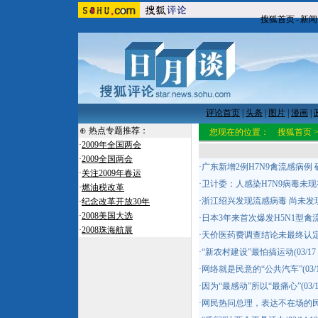
搜狐首页
-
新闻
评论首页
|
头条
|
图片
|
漫画
|
⊕ 热点专题推荐：
您现在的位置：
搜狐首页
·
2009年全国两会
·
2009全国两会
·
广东新增2例H7N9禽流感病例
·
关注2009年春运
·
卫计委：人感染H7N9病毒未
·
燃油税改革
·
浙江绍兴发现流感病毒 尚未发
·
纪念改革开放30年
·
2008美国大选
·
日本3年来首次爆发H5N1型禽流
·
2008珠海航展
·
天价医药费调查结论未最终认定
·
“新农村建设”最怕搞运动
(03/17
·
网络就是民意的“公共汽车”
(03/
·
因为“最感动”所以“最痛心”
(03/
·
网民热问总理，表达不在场的