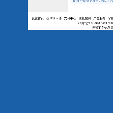
·
“质问”让两会更具活力
(03/14 10
设置首页
-
搜狗输入法
-
支付中心
-
搜狐招聘
-
广告服务
-
客
Copyright © 2018 Sohu.com I
搜狐不良信息