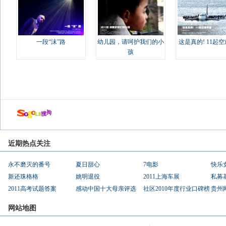
一段“沫”路
幼儿园，请呵护我们的小
这是真的! 11起
孩
近期热点关注
永不磨灭的番号
夏日甜心
7电影
快乐
新还珠格格
姚明退役
2011上海车展
私募
2011高考试题答案
感动中国十大母亲评选
社区2010年度行业口碑榜
贵州
网站地图