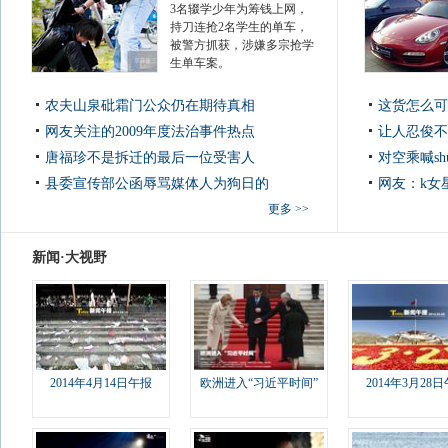
3名辍学少年为筹钱上网，
持刀连抢2名学生的单车，
被警方抓获，涉嫌多宗抢学
生单车案。
农夫山泉砒霜门公众仍在期待真相
这货怎么可
网友关注的2009年度法治事件热点
让人忍俊不
唐福珍不是拆迁的最后一位受害人
对空乘喊sh
县委宣传部公函辱骂媒体人为狗日的
网友：k女
更多 >>
新闻·大视野
2014年4月14日午报
欧洲进入“习近平时间”
2014年3月28