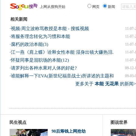
上网从搜狗开始
网页
新闻
相关新闻
·
视频:周立波称骂教授是本能 - 搜狐视频
11-07-
·
将服务理念转化为习惯和本能
11-07-
·
腐朽的政治本能(3)
11-07-
·
江一燕《肩上蝶》诠释女性本能 湿身出镜大赚热泪.
11-07-
·
怀疑同事是混职场的本能(12)
11-07-
·
请罗列出各种水果对人体的好处?
09-12-
·
谁能解释一下EVA(新世纪福音战士)所讲述的主题和
09-03-
更多关于
本能 无花果
的新闻>
民生视点
图说世界
90后筹钱上网抢劫