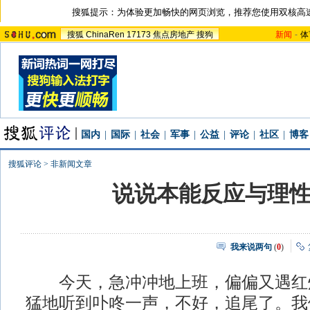
搜狐提示：为体验更加畅快的网页浏览，推荐您使用双核高
搜狐
ChinaRen
17173
焦点房地产
搜狗
新闻
-
体
国内
|
国际
|
社会
|
军事
|
公益
|
评论
|
社区
|
博客
搜狐评论
>
非新闻文章
说说本能反应与理
我来说两句
(
0
)
今天，急冲冲地上班，偏偏又遇红
猛地听到卟咚一声，不好，追尾了。我