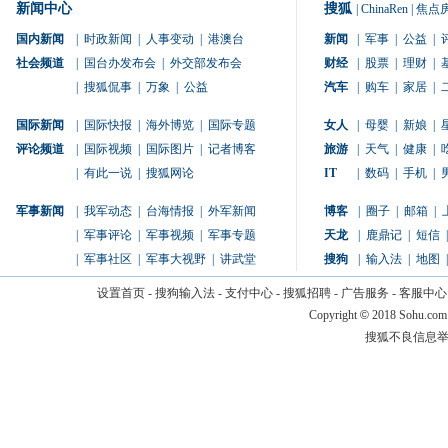
新闻中心
搜狐
|
ChinaRen
|
焦点
国内新闻
|
时政新闻
|
人事变动
|
港澳台
新闻
|
军事
|
公益
|
社会频道
|
国台办发布会
|
外交部发布会
财经
|
股票
|
理财
|
|
搜狐侃事
|
万象
|
公益
汽车
|
购车
|
家居
|
国际新闻
|
国际快报
|
海外博览
|
国际专题
女人
|
母婴
|
新娘
|
评论频道
|
国际视频
|
国际图片
|
记者博客
旅游
|
天气
|
健康
|
|
有此一说
|
搜狐网论
IT
|
数码
|
手机
|
军事新闻
|
我军动态
|
台海情报
|
外军新闻
博客
|
圈子
|
邮箱
|
|
军事评论
|
军事视频
|
军事专题
天龙
|
鹿鼎记
|
短信
|
|
军事社区
|
军事大视野
|
讲武堂
搜狗
|
输入法
|
地图
|
设置首页
-
搜狗输入法
-
支付中心
-
搜狐招聘
-
广告服务
-
客服中心
Copyright
©
2018 Sohu.com
搜狐不良信息