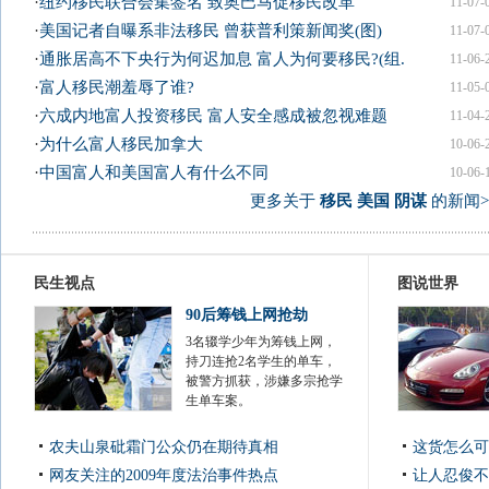
·
纽约移民联合会集签名 致奥巴马促移民改革
11-07-
·
美国记者自曝系非法移民 曾获普利策新闻奖(图)
11-07-
·
通胀居高不下央行为何迟加息 富人为何要移民?(组.
11-06-
·
富人移民潮羞辱了谁?
11-05-
·
六成内地富人投资移民 富人安全感成被忽视难题
11-04-
·
为什么富人移民加拿大
10-06-
·
中国富人和美国富人有什么不同
10-06-
更多关于
移民 美国 阴谋
的新闻>
民生视点
图说世界
90后筹钱上网抢劫
3名辍学少年为筹钱上网，
持刀连抢2名学生的单车，
被警方抓获，涉嫌多宗抢学
生单车案。
农夫山泉砒霜门公众仍在期待真相
这货怎么可
网友关注的2009年度法治事件热点
让人忍俊不