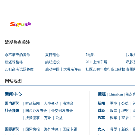
近期热点关注
永不磨灭的番号
夏日甜心
7电影
快乐
新还珠格格
姚明退役
2011上海车展
私募
2011高考试题答案
感动中国十大母亲评选
社区2010年度行业口碑榜
贵州
网站地图
新闻中心
搜狐
|
ChinaRen
|
焦点
国内新闻
|
时政新闻
|
人事变动
|
港澳台
新闻
|
军事
|
公益
|
社会频道
|
国台办发布会
|
外交部发布会
财经
|
股票
|
理财
|
|
搜狐侃事
|
万象
|
公益
汽车
|
购车
|
家居
|
国际新闻
|
国际快报
|
海外博览
|
国际专题
女人
|
母婴
|
新娘
|