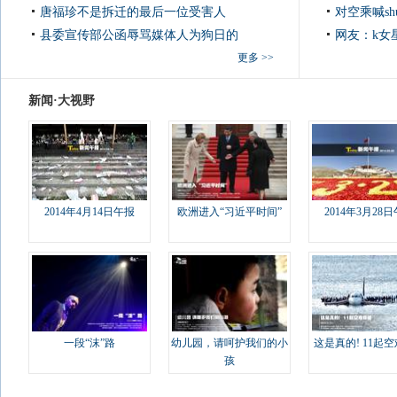
唐福珍不是拆迁的最后一位受害人
对空乘喊sh
县委宣传部公函辱骂媒体人为狗日的
网友：k女
更多 >>
新闻·大视野
2014年4月14日午报
欧洲进入“习近平时间”
2014年3月28
一段“沫”路
幼儿园，请呵护我们的小
这是真的! 11起
孩