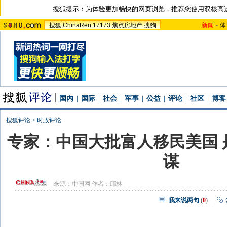
搜狐提示：为体验更加畅快的网页浏览，推荐您使用双核高
搜狐
ChinaRen
17173
焦点房地产
搜狗
新闻
-
体
国内
|
国际
|
社会
|
军事
|
公益
|
评论
|
社区
|
博客
搜狐评论
>
时政评论
专家：中国大批富人移民美国 
谋
来源：
中国网
作者：邱林
我来说两句
(
0
)