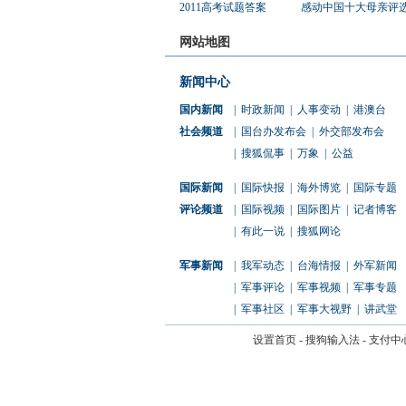
2011高考试题答案
感动中国十大母亲评
网站地图
新闻中心
国内新闻
|
时政新闻
|
人事变动
|
港澳台
社会频道
|
国台办发布会
|
外交部发布会
|
搜狐侃事
|
万象
|
公益
国际新闻
|
国际快报
|
海外博览
|
国际专题
评论频道
|
国际视频
|
国际图片
|
记者博客
|
有此一说
|
搜狐网论
军事新闻
|
我军动态
|
台海情报
|
外军新闻
|
军事评论
|
军事视频
|
军事专题
|
军事社区
|
军事大视野
|
讲武堂
设置首页
-
搜狗输入法
-
支付中