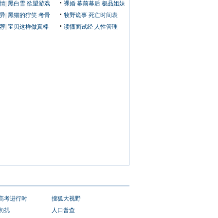
情
|
黑白雪
欲望游戏
裸婚
幕前幕后
极品姐妹
异
|
黑猫的狞笑
考骨
牧野诡事
死亡时间表
荐
|
宝贝这样做真棒
读懂面试经
人性管理
1高考进行时
搜狐大视野
勿扰
人口普查