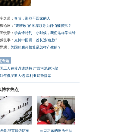
字之道：
春节，那些不回家的人
狐论座：
“走转改”的湘潭领导为何怕被骚扰？
画慢活：
学雷锋特刊：小时候，我们这样学雷锋
狐侃事：
支持中国货，首长选“红旗”
界观：
美国的联邦预算是怎样产生的？
点专题
国工人在苏丹遭劫持
广西河池镉污染
012年俄罗斯大选
叙利亚局势骤紧
狐博客热点
巴基斯坦雪线边防军
三口之家的厕所生活