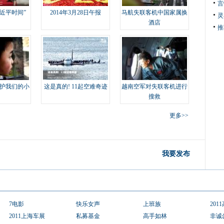
言
近平时间”
2014年3月28日午报
马航失联客机中国家属换
灵
酒店
推
护我们的小
这是真的! 11起空难奇迹
越南空军对失联客机进行
搜救
更多>>
我要发布
7电影
快乐女声
上班族
201
2011上海车展
私募基金
高手如林
非诚