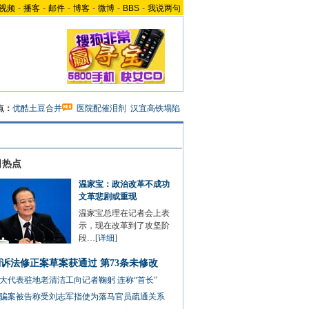
视频
-
播客
-
邮件
-
博客
-
微博
-
BBS
-
我说两句
点：
优酷土豆合并
医院配催泪剂
汉宜高铁塌陷
日热点
温家宝：政治改革不成功
文革悲剧或重现
温家宝总理在记者会上表
示，现在改革到了攻坚阶
段…[
详细
]
诉法修正案草案获通过 第73条未修改
大代表驻地老清洁工向记者鞠躬 连称“首长”
骗案被告称受刘志军指使为落马官员疏通关系