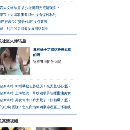
言大义终结篇:多少微博阳光照进现实？
家宝：为国家服务45年 没有谋过私利
哑巴代表”和“赞歌代表”没必要当
员：利用90后网瘾发展网络就业
狐社区火爆话题
真有妹子穿成这样来逛街
的啊
这样逛街图什么呢……
贴新奇特
|
90后曝被包养经历！毫无羞耻心(图)
贴新奇特
|
上海地铁一号线猥琐男装睡揩油美女
贴新奇特
|
美女你牛仔裤太紧了！快勒爆了(图)
间纪事
|
蹊跷！北京商铺倒闭潮席卷至三环沿线
狐高清视频