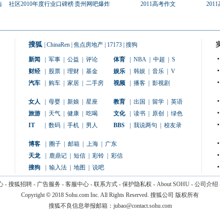
选
社区2010年度行业口碑榜
贵州网吧爆炸
2011高考作文
201
搜狐
|
ChinaRen
|
焦点房地产
|
17173
|
搜狗
新闻
|
军事
|
公益
|
评论
体育
|
NBA
|
中超
|
S
财经
|
股票
|
理财
|
基金
娱乐
|
韩娱
|
音乐
|
V
汽车
|
购车
|
家居
|
二手房
视频
|
播客
|
影视剧
女人
|
母婴
|
新娘
|
星座
教育
|
出国
|
留学
|
英语
旅游
|
天气
|
健康
|
吃喝
文化
|
读书
|
原创
|
绿色
IT
|
数码
|
手机
|
男人
BBS
|
我说两句
|
校友录
博客
|
圈子
|
邮箱
|
上海
|
广东
天龙
|
鹿鼎记
|
短信
|
彩铃
|
彩信
搜狗
|
输入法
|
地图
|
说吧
心
-
搜狐招聘
-
广告服务
-
客服中心
-
联系方式
-
保护隐私权
-
About SOHU
-
公司介绍
Copyright
©
2018 Sohu.com Inc. All Rights Reserved. 搜狐公司
版权所有
搜狐不良信息举报邮箱：
jubao@contact.sohu.com