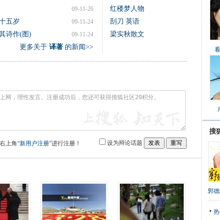
红楼梦人物
09-11-26
十五岁
刮刀 英语
09-11-24
诗作(图)
梁实秋散文
09-11-24
更多关于
译著
的新闻>>
搜
设为辩论话题
右上角
“新用户注册”
进行注册！
郭德
热