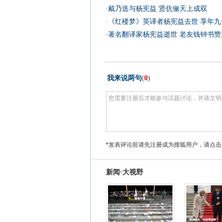
·
戴乃迭与杨宪益 贤伉俪天上成双
·
《红楼梦》英译者杨宪益去世 享年九
·
著名翻译家杨宪益逝世 老友钱钟书赞其
我来说两句
(
0
)
*发表评论前请先注册成为搜狐用户，请点击
新闻·大视野