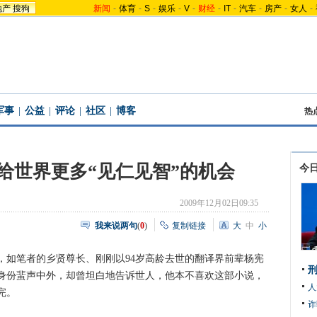
地产
搜狗
新闻
-
体育
-
S
-
娱乐
-
V
-
财经
-
IT
-
汽车
-
房产
-
女人
-
军事
|
公益
|
评论
|
社区
|
博客
热
给世界更多“见仁见智”的机会
今
2009年12月02日09:35
我来说两句
(
0
)
复制链接
大
中
小
笔者的乡贤尊长、刚刚以94岁高龄去世的翻译界前辈杨宪
刑
身份蜚声中外，却曾坦白地告诉世人，他本不喜欢这部小说，
人
完。
诈