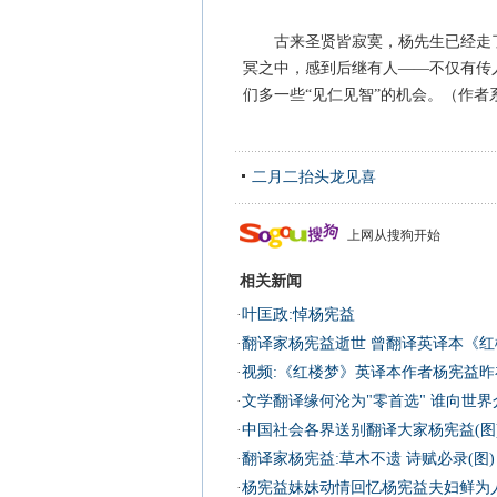
古来圣贤皆寂寞，杨先生已经走了
冥之中，感到后继有人——不仅有传
们多一些“见仁见智”的机会。（作者
二月二抬头龙见喜
上网从搜狗开始
相关新闻
·
叶匡政:悼杨宪益
·
翻译家杨宪益逝世 曾翻译英译本《红楼
·
视频:《红楼梦》英译本作者杨宪益昨
·
文学翻译缘何沦为"零首选" 谁向世界
·
中国社会各界送别翻译大家杨宪益(图
·
翻译家杨宪益:草木不遗 诗赋必录(图)
·
杨宪益妹妹动情回忆杨宪益夫妇鲜为