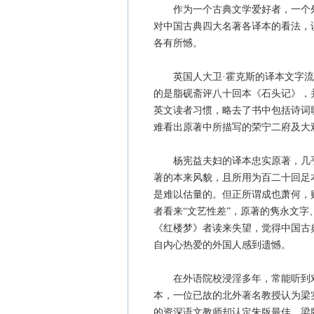
作为一个古典文学爱好者，一个外
对中国古典四大名著各译本的看法，
各有所憾。
英国人大卫·霍克斯的译本文字流
的是脂砚斋评八十回本《石头记》，
英文读者习惯，略去了书中包括诗词
难看出原著中所描写的荣宁二府及大
杨宪益夫妇的译本忠实原著，几乎
著的本来风貌，且所用为百二十回足
是难以估量的。但正所谓成也萧何，
者看来“文艺性差”，原著的隽永文
《红楼梦》者读来失望，觉得中国古
自内心热爱的外国人感到遗憾。
在外语院校浸淫多年，常能听到对
本，一位已故的北外著名教授认为梁
的资深语文教师却认定朱版最佳，梁