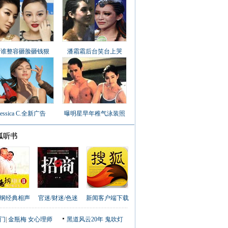
看谁整容砸脸砸钱狠
潘霜霜后台笑台上哭
Jessica C.全新广告
曝明星早年稚气泳装照
狐听书
纲经典相声
官迷/财迷/色迷
新闻客户端下载
门
|
金瓶梅
女心理师
黑道风云20年
鬼吹灯