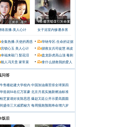
网络首播-美人心计
女子浴室内惨遭杀害
全集热播-天使的诱惑
华纳专区-生命的证据
宫锁心玉
美人心计
拯救女兵司徒慧
画皮
幸福来敲门
梨花泪
盘龙卧虎高山顶
毒刺
能人冯天贵
家常菜
拿什么拯救我的爱人
狐问答
牛售楼处建大学校内
中国加油痛苦排全球第四
华造就84名亿万富豪
北京月底实施新燃油标准
柏芝宴请好友陈思思
爆赵又廷公开示爱高圆圆
间盛传三大减肥秘方
每周慢跑预期寿命增六岁
余饭后