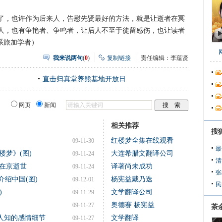
，也许作为后来人，告慰先贤最好的方法，就是让逝者在冥
人，也有争艳者、争鸣者，让后人不至于徒留感伤，也让读者
系旅加学者）
我来说两句
(
0
)
复制链接
责任编辑：李蕴贤
直击归真堂养熊基地开放日
网页
新闻
相关推荐
搜
红楼梦全集在线观看
09-11-30
最
梦》(图)
大连希腊文翻译公司
09-11-24
清
在京逝世
译著尚未成功
09-11-24
张
介绍中国(图)
杨宪益戴乃迭
09-12-01
民
)
文学翻译公司
09-11-29
奥德赛 杨宪益
09-11-27
茶
人知的感情细节
文学翻译
09-11-27