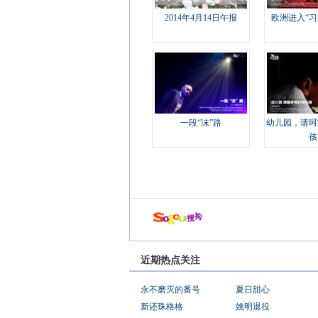
2014年4月14日午报
欧洲进入“习
一段“沫”路
幼儿园，请呵
孩
近期热点关注
永不磨灭的番号
夏日甜心
新还珠格格
姚明退役