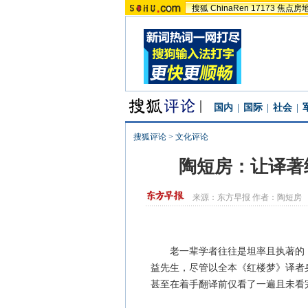
搜狐
ChinaRen
17173
焦点房
国内
|
国际
|
社会
|
搜狐评论
>
文化评论
陶短房：让译著
来源：
东方早报
作者：陶短房
老一辈学者往往是坦率且执著的，如
益先生，尽管以全本《红楼梦》译者
甚至在着手翻译前仅看了一遍且未看