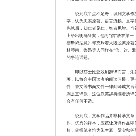
说到底半点不足奇，谈到文学作品的
字，认为忠实原著、语言流畅、文字
先孰后，却仁者见仁，智者见智。当
上给出明确答案，他将“信”放在第
德斯鸠法意》却充斥着大段脱离原著
林琴南、鲁迅等人同样在“信、达、
的争论话题。
即以莎士比亚戏剧翻译而言，朱生
著，以符合中国读者的阅读习惯，更
件、祭文等书面文件一律翻译成文言
则是直译派，这位汉英辞典编者所译
会有任何不适。
说到底，文学作品并非科学文章，
作。优秀的译本，应该让所译作品即
短，倘操笔者均为朱生豪、梁实秋等