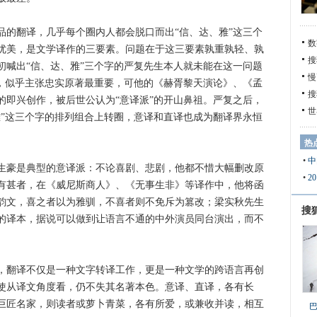
翻译，几乎每个圈内人都会脱口而出“信、达、雅”这三个
数
优美，是文学译作的三要素。问题在于这三要素孰重孰轻、孰
搜
初喊出“信、达、雅”三个字的严复先生本人就未能在这一问题
慢
一，似乎主张忠实原著最重要，可他的《赫胥黎天演论》、《孟
搜
的即兴创作，被后世公认为“意译派”的开山鼻祖。严复之后，
世
雅”这三个字的排列组合上转圈，意译和直译也成为翻译界永恒
热
•
中
豪是典型的意译派：不论喜剧、悲剧，他都不惜大幅删改原
•
2
有甚者，在《威尼斯商人》、《无事生非》等译作中，他将函
韵文，喜之者以为雅驯，不喜者则不免斥为篡改；梁实秋先生
搜
的译本，据说可以做到让语言不通的中外演员同台演出，而不
翻译不仅是一种文字转译工作，更是一种文学的跨语言再创
使从译文角度看，仍不失其名著本色。意译、直译，各有长
巨匠名家，则读者或萝卜青菜，各有所爱，或兼收并读，相互