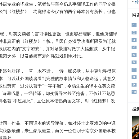
传
语专业的毕业生，笔者曾与至今仍从事翻译工作的同学交换
谈到《红楼梦》，均觉得迄今仅有的两个译本各有所长，但也
网
1
2
畅，对英文读者而言可读性更强，也更容易理解，但他所翻译
3
并非真正的《红楼梦》全貌，且因自身汉学功底所限及为迁就
4
歌赋在内的“文字游戏”，并对场景描写做了大幅删减，从中很
5
观园之盛，以及盛极而衰的强烈戏剧性对比。
6
7
逐句对译，一草一木不遗，一诗一赋必录，从中更能寻得原
8
本，可以让外国读者看到完整的故事情节和人物命运，其意义
9
败也萧何，过分执著于“一字不漏”，令杨先生的译本在英文读
10
字、诗词巧思，一经转译，却变得寻常甚至拖沓，不仅让不熟悉
典名著“不过如此”，且让原本谙熟两国文字、对《红楼梦》发
搜
同一作品、不同译本的迥异评价，如对莎士比亚戏剧的中译
实秋版最佳，朱生豪版最差，而另一位任职于南京外国语学校
版最差。