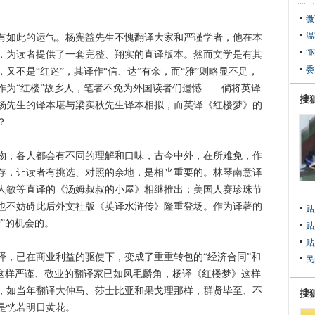
微
温
如此的运气。杨宪益先生不愧翻译大家和严谨学者，他在本
“
，为读者提供了一套完整、翔实的直译版本。然而文学是有其
委
又不是“红迷”，其译作“信、达”有余，而“雅”则略显不足，
作为“红楼”故乡人，笔者不免为外国读者们遗憾——倘将英译
搜
杨先生的译本堪与梁实秋先生译本相拟，而英译《红楼梦》的
？
，各人都会有不同的理解和口味，古今中外，在所难免，作
存，让读者有挑选、对照的余地，是相当重要的。林琴南意译
人敏等直译的《汤姆叔叔的小屋》相继推出；美国人赛珍珠节
也不妨碍此后外文社版《英译水浒传》隆重登场。作为译著的
贴
”的机会的。
贴
贴
已在商业利益的驱使下，变成了重重转包的“经济合同”和
民
生这样严谨、敬业的翻译家已如凤毛麟角，杨译《红楼梦》这样
，如当年翻译大仲马、莎士比亚和果戈理那样，群贤毕至、不
搜
是恍若明日黄花。