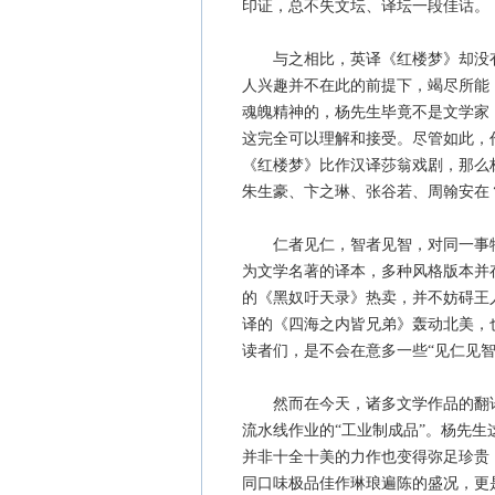
印证，总不失文坛、译坛一段佳话。
与之相比，英译《红楼梦》却没有
人兴趣并不在此的前提下，竭尽所能
魂魄精神的，杨先生毕竟不是文学家，
这完全可以理解和接受。尽管如此，
《红楼梦》比作汉译莎翁戏剧，那么
朱生豪、卞之琳、张谷若、周翰安在
仁者见仁，智者见智，对同一事物
为文学名著的译本，多种风格版本并
的《黑奴吁天录》热卖，并不妨碍王
译的《四海之内皆兄弟》轰动北美，
读者们，是不会在意多一些“见仁见智
然而在今天，诸多文学作品的翻译，
流水线作业的“工业制成品”。杨先
并非十全十美的力作也变得弥足珍贵
同口味极品佳作琳琅遍陈的盛况，更