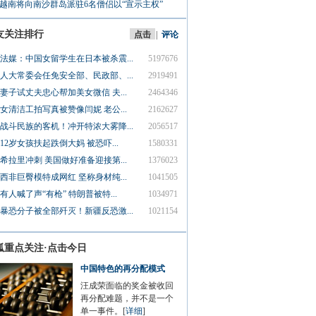
越南将向南沙群岛派驻6名僧侣以“宣示主权”
友关注排行
点击
|
评论
法媒：中国女留学生在日本被杀震...
5197676
人大常委会任免安全部、民政部、...
2919491
妻子试丈夫忠心帮加美女微信 夫...
2464346
女清洁工拍写真被赞像闫妮 老公...
2162627
战斗民族的客机！冲开特浓大雾降...
2056517
12岁女孩扶起跌倒大妈 被恐吓...
1580331
希拉里冲刺 美国做好准备迎接第...
1376023
西非巨臀模特成网红 坚称身材纯...
1041505
有人喊了声“有枪” 特朗普被特...
1034971
暴恐分子被全部歼灭！新疆反恐激...
1021154
狐重点关注·点击今日
中国特色的再分配模式
汪成荣面临的奖金被收回
再分配难题，并不是一个
单一事件。[
详细
]