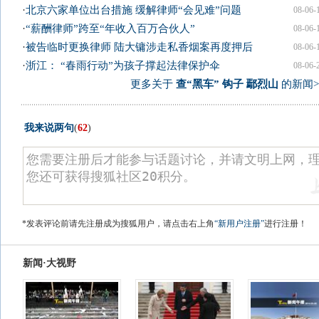
·
北京六家单位出台措施 缓解律师“会见难”问题
08-06-
·
“薪酬律师”跨至“年收入百万合伙人”
08-06-
·
被告临时更换律师 陆大镛涉走私香烟案再度押后
08-06-
·
浙江： “春雨行动”为孩子撑起法律保护伞
08-06-
更多关于
查“黑车” 钩子 鄢烈山
的新闻>
我来说两句
(
62
)
*发表评论前请先注册成为搜狐用户，请点击右上角
“新用户注册”
进行注册！
新闻·大视野