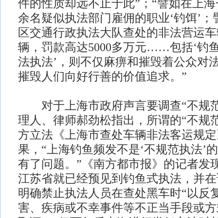
件的性质却远不止于此”；“譬如在上
余名疑似执法部门雇佣的职业‘钓饵’；
区交通行政执法大队查处的非法营运车辆
辆，罚款高达5000多万元……包括‘钓
法执法’，则不仅麻痹和摧毁着公众对
摧毁人们向好行善的价值追求。”
对于上海市政府声言要调查“不规范
理人、律师郝劲松指出，所谓的“不规
方立法《上海市查处车辆非法客运规定
果，“上海钓鱼频发不是‘不规范执法’
有了问题。”《南方都市报》的记者发现
江苏省就已经预见到钓鱼式执法，并在
明确禁止执法人员在查处黑车时“以反
害、疾病或不幸事件等不正当手段或方