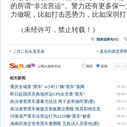
的所谓“非法营运”。警力还有更多保
力做呢，比如打击恶势力，比如深圳打
（未经许可，禁止转载！）
我来说两句
(
62
)
二月二抬头龙见喜
直击归真堂养
上网从搜狗开始
网页
新闻
相关新闻
·
重庆全城查"黑车" 4小时17辆"黑车"落网
09-09-
·
即日起国庆庆典场所边GPS全天查"黑车"
09-09-
·
执法者查黑车遇暴力抗法 男子皮带抽民警(图)
09-07-
·
执法者查黑车被饭店老板聚众围殴 恨其影响生意
09-07-
·
河南省严查非法营运行为3210辆"黑车"被查
09-06-
·
海南琼海交管查黑车遭围殴 五执法人员受伤(图)
09-04-