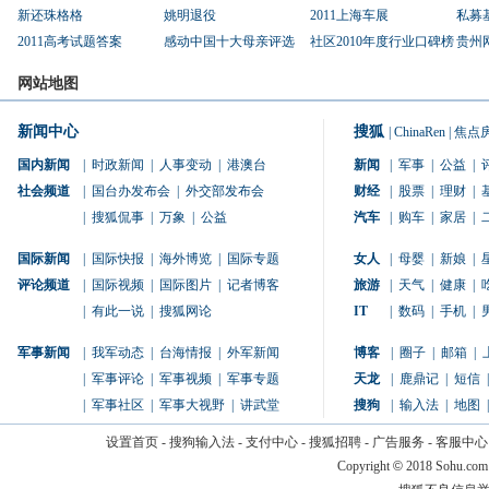
新还珠格格
姚明退役
2011上海车展
私募
2011高考试题答案
感动中国十大母亲评选
社区2010年度行业口碑榜
贵州
网站地图
新闻中心
搜狐
|
ChinaRen
|
焦点
国内新闻
|
时政新闻
|
人事变动
|
港澳台
新闻
|
军事
|
公益
|
社会频道
|
国台办发布会
|
外交部发布会
财经
|
股票
|
理财
|
|
搜狐侃事
|
万象
|
公益
汽车
|
购车
|
家居
|
国际新闻
|
国际快报
|
海外博览
|
国际专题
女人
|
母婴
|
新娘
|
评论频道
|
国际视频
|
国际图片
|
记者博客
旅游
|
天气
|
健康
|
|
有此一说
|
搜狐网论
IT
|
数码
|
手机
|
军事新闻
|
我军动态
|
台海情报
|
外军新闻
博客
|
圈子
|
邮箱
|
|
军事评论
|
军事视频
|
军事专题
天龙
|
鹿鼎记
|
短信
|
|
军事社区
|
军事大视野
|
讲武堂
搜狗
|
输入法
|
地图
|
设置首页
-
搜狗输入法
-
支付中心
-
搜狐招聘
-
广告服务
-
客服中心
Copyright
©
2018 Sohu.com