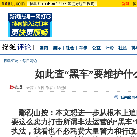
搜狐
ChinaRen
17173
焦点房地产
搜狗
新闻
-
体
国内
|
国际
|
社会
|
军事
|
公益
|
评论
|
社区
|
博
搜狐评论
>
每日网论
如此查“黑车”要维护什
来源：
红网
作者：鄢烈山
我来说两
鄢烈山按：本文想进一步从根本上追
要这么卖力打击所谓非法运营的“黑车
执法，我看也不必耗费大量警力和行政