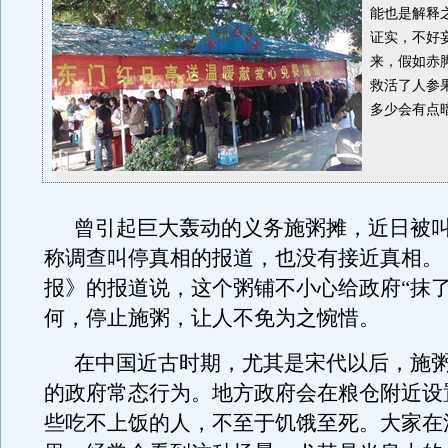
能也是解释
证实，不好
来，假如赤
救活了人参
多少会有点
曾引起巨大轰动的义务施粥摊，近日被
称调查叫停真相的报道，也没有接近真相。
报》的报道说，这个粥铺不小心给政府“抹了
何，停止施粥，让人不免为之惋惜。
在中国近古时期，尤其是宋代以后，施
的政府常态行为。地方政府会在粮仓附近设
些吃不上饭的人，不至于饥饿至死。大家在