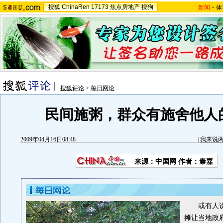
搜狐
ChinaRen
17173
焦点房地产
搜狗
新闻
-
体
搜狐评论
>
每日网论
民间施粥，群众有施舍他人
2009年04月16日08:48
[
我来说
来源：
中国网
作者：秦嘉
或有人
摊让当地政