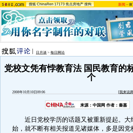
搜狐
ChinaRen
17173
焦点房地产
搜狗
新闻
-
体
日月谈
>
每日网论
党校文凭有悖教育法 国民教育的
个
2008年10月10日09:06
[
我来说
来源：中国网 作者：秦嘉
近日党校学历的话题又被重新提起。大约从
始，就不断有相关报道见诸媒体，多是因党