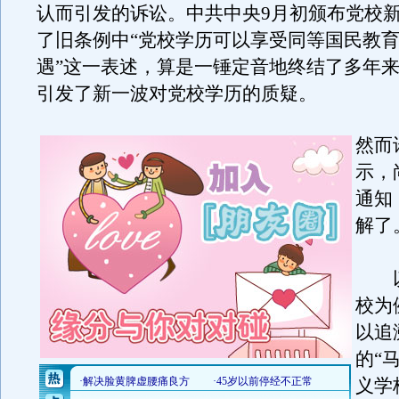
认而引发的诉讼。中共中央9月初颁布党校
了旧条例中“党校学历可以享受同等国民教
遇”这一表述，算是一锤定音地终结了多年
引发了新一波对党校学历的质疑。
然而
示，
通知
解了
以
校为
以追
的“
义学