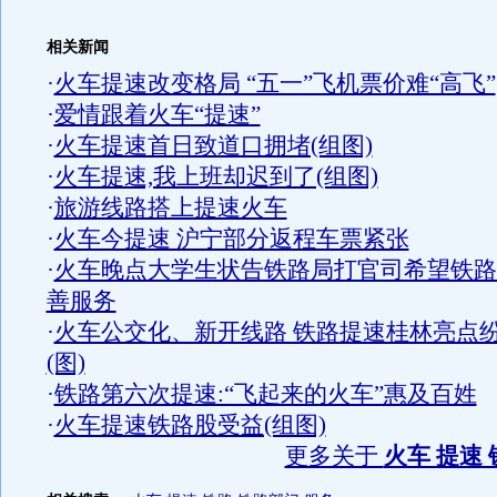
相关新闻
·
火车提速改变格局 “五一”飞机票价难“高飞”
·
爱情跟着火车“提速”
·
火车提速首日致道口拥堵(组图)
·
火车提速,我上班却迟到了(组图)
·
旅游线路搭上提速火车
·
火车今提速 沪宁部分返程车票紧张
·
火车晚点大学生状告铁路局打官司希望铁路
善服务
·
火车公交化、新开线路 铁路提速桂林亮点
(图)
·
铁路第六次提速:“飞起来的火车”惠及百姓
·
火车提速铁路股受益(组图)
更多关于
火车 提速 