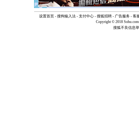
卖了。水
[春节]
风
颜！冬去
道一声平
设置首页
-
搜狗输入法
-
支付中心
-
搜狐招聘
-
广告服务
-
客
[春节]
传
Copyright © 2018 Sohu.com I
片叶子是
搜狐不良信息
送你一棵