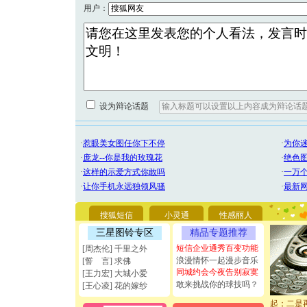
用户：
设为辩论话题
[圣诞节]
你太多，
要平安！
[圣诞节]
能正大光明
搜狐短信
小灵通
性感丽人
天都要快
[圣诞节]
三星图铃专区
精品专题推荐
如意,快乐
短信企业通秀百变功能
[周杰伦] 千里之外
[元旦]
看
浪漫情怀一起漫步音乐
[誓 言] 求佛
断电。爱
同城约会今夜告别寂寞
[王力宏] 大城小爱
你是我专
敢来挑战你的球技吗？
[王心凌] 花的嫁纱
[元旦]
如
起；二是