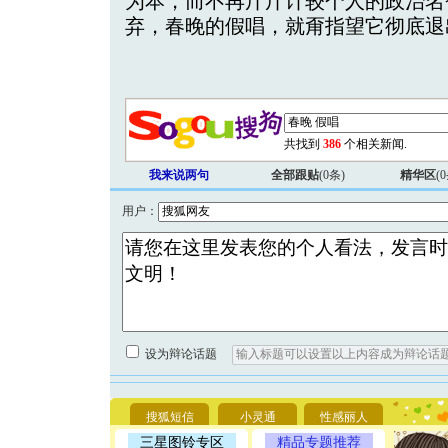
为本，而不再斤斤计较个人的政治名
弃，春晚的假唱，就甭指望它彻底退
共找到
386
个相关新闻.
我来说两句
全部跟贴
(
0
条)
精华区
(
0
用户：
[圣诞节]
你太多，
设为辩论话题
要平安！
[圣诞节]
能正大光明
搜狐短信
小灵通
性感丽人
天都要快
[圣诞节]
三星图铃专区
精品专题推荐