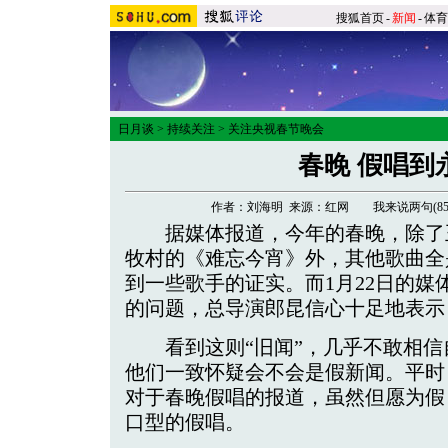
搜狐首页
-
新闻
-
体育
日月谈
>
持续关注
>
关注央视春节晚会
春晚 假唱到
作者：刘海明 来源：红网
我来说两句(
8
据媒体报道，今年的春晚，除了
牧村的《难忘今宵》外，其他歌曲全
到一些歌手的证实。而1月22日的媒
的问题，总导演郎昆信心十足地表示
看到这则“旧闻”，几乎不敢相信
他们一致怀疑会不会是假新闻。平时
对于春晚假唱的报道，虽然但愿为假
口型的假唱。