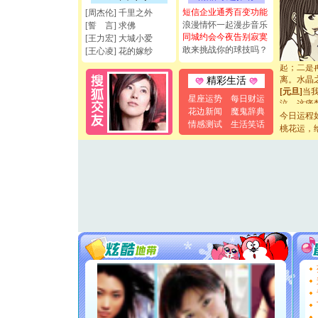
如意,快乐
短信企业通秀百变功能
[周杰伦] 千里之外
[元旦]
看
浪漫情怀一起漫步音乐
[誓 言] 求佛
断电。爱
同城约会今夜告别寂寞
[王力宏] 大城小爱
你是我专
敢来挑战你的球技吗？
[王心凌] 花的嫁纱
[元旦]
如
起；二是
离。水晶
精彩生活
[元旦]
当
星座运势
每日财运
泣，这痛
花边新闻
魔鬼辞典
卖了。水
今日运程
[春节]
风
情感测试
生活笑话
桃花运，
颜！冬去
道一声平
[春节]
传
片叶子是
送你一棵
[圣诞节]
你太多，
要平安！
[圣诞节]
能正大光明
天都要快
[圣诞节]
如意,快乐
[元旦]
看
断电。爱
你是我专