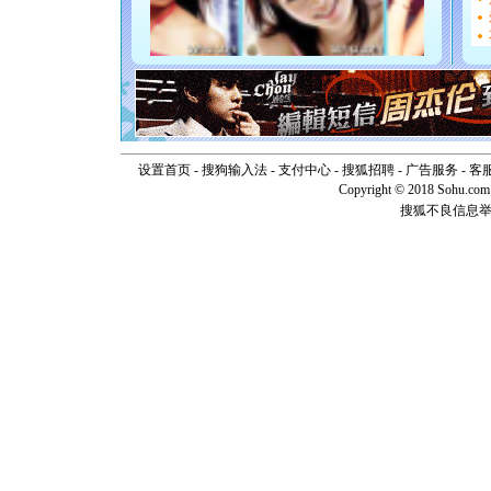
[元旦]
如
起；二是
离。水晶
[元旦]
当
泣，这痛
卖了。水
[春节]
风
颜！冬去
道一声平
设置首页
-
搜狗输入法
-
支付中心
-
搜狐招聘
-
广告服务
-
客
[春节]
传
Copyright © 2018 Sohu.com I
片叶子是
搜狐不良信息
送你一棵