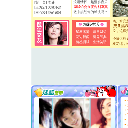
断电。爱
浪漫情怀一起漫步音乐
[誓 言] 求佛
你是我专
同城约会今夜告别寂寞
[王力宏] 大城小爱
[元旦]
如
敢来挑战你的球技吗？
[王心凌] 花的嫁纱
起；二是
离。水晶
精彩生活
[元旦]
当
泣，这痛
星座运势
每日财运
卖了。水
花边新闻
魔鬼辞典
今日运程
[春节]
风
情感测试
生活笑话
桃花运，
颜！冬去
道一声平
[春节]
传
片叶子是
送你一棵
[圣诞节]
你太多，
要平安！
[圣诞节]
能正大光明
天都要快
[圣诞节]
如意,快乐
[元旦]
看
断电。爱
你是我专
[元旦]
如
起；二是