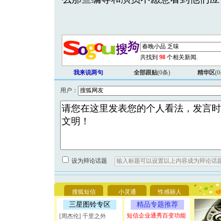
共找到
98
个相关新闻.
我来说两句
全部跟贴
(
0
条)
精华区
(
0
用户：
[圣诞节]
你太多，
设为辩论话题
要平安！
[圣诞节]
能正大光明
天都要快
搜狐短信
小灵通
性感丽人
[圣诞节]
三星图铃专区
精品专题推荐
如意,快乐
[元旦]
看
短信企业通秀百变功能
[周杰伦] 千里之外