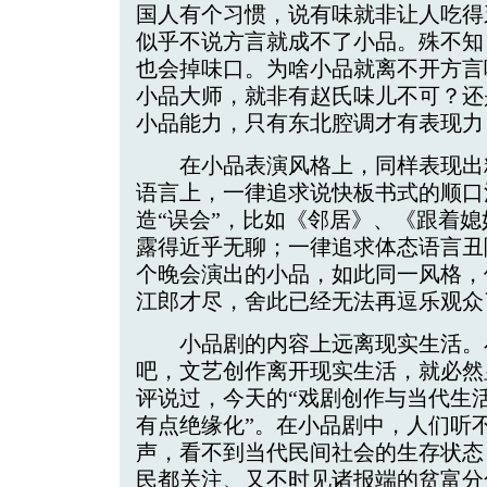
国人有个习惯，说有味就非让人吃得
似乎不说方言就成不了小品。殊不知
也会掉味口。为啥小品就离不开方言
小品大师，就非有赵氏味儿不可？还
小品能力，只有东北腔调才有表现力
在小品表演风格上，同样表现出粗
语言上，一律追求说快板书式的顺口
造“误会”，比如《邻居》、《跟着
露得近乎无聊；一律追求体态语言丑
个晚会演出的小品，如此同一风格，
江郎才尽，舍此已经无法再逗乐观众
小品剧的内容上远离现实生活。
吧，文艺创作离开现实生活，就必然
评说过，今天的“戏剧创作与当代生
有点绝缘化”。在小品剧中，人们听
声，看不到当代民间社会的生存状态
民都关注、又不时见诸报端的贫富分