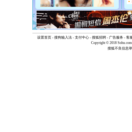
离。水晶
[元旦]
当
泣，这痛
卖了。水
[春节]
风
颜！冬去
道一声平
设置首页
-
搜狗输入法
-
支付中心
-
搜狐招聘
-
广告服务
-
客
[春节]
传
Copyright © 2018 Sohu.com I
片叶子是
搜狐不良信息
送你一棵