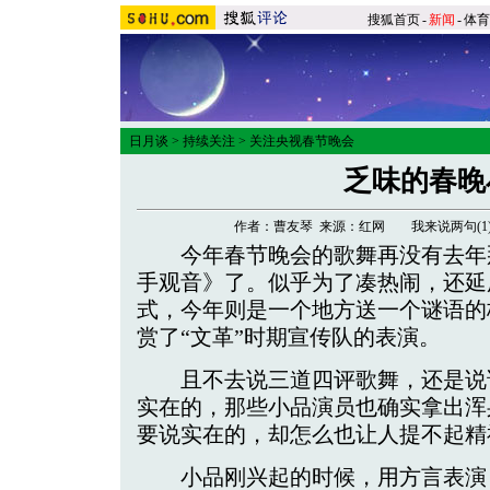
搜狐首页
-
新闻
-
体育
日月谈
>
持续关注
>
关注央视春节晚会
乏味的春晚
作者：曹友琴 来源：红网
我来说两句(
1
今年春节晚会的歌舞再没有去年
手观音》了。似乎为了凑热闹，还延
式，今年则是一个地方送一个谜语的
赏了“文革”时期宣传队的表演。
且不去说三道四评歌舞，还是说
实在的，那些小品演员也确实拿出浑
要说实在的，却怎么也让人提不起精
小品刚兴起的时候，用方言表演