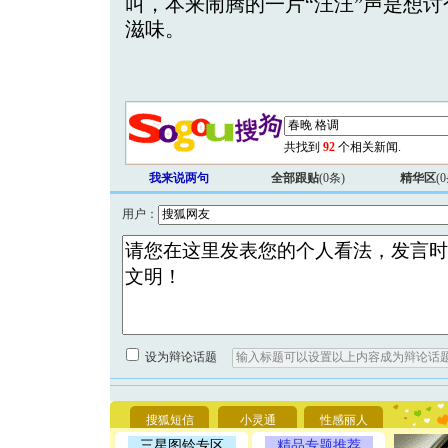
叫，本来闹腾的一片“汪汪”声是想
滋味。
共找到
92
个相关新闻.
我来说两句
全部跟贴
(
0
条)
精华区
(
0
用户：
[圣诞节]
你太多，
要平安！
[圣诞节]
设为辩论话题
能正大光明
天都要快
[圣诞节]
搜狐短信
小灵通
性感丽人
如意,快乐
[元旦]
看
三星图铃专区
精品专题推荐