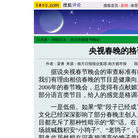
搜狐首页
-
新闻
-
体育
日月谈
>
持续关注
>
关注央视春节晚会
央视春晚的格
作者：梁勇 来源：南方日报报业集团-南方都市报
我
据说央视春节晚会的审查标准有8
我们有理由相信春晚的节目是健康向
2006年的春节晚会，总觉得有点献
部分语言类节目，给人的感觉是格调
一是低俗。如果“荤”段子已经成
文化已经深深影响了部分春晚主创人
目都充斥了那种性暗示的“荤”话。
场就喊魏积安“小鸨子”、“老鸨子”
郭冬临居然想在深夜把漂亮的嫂子黄