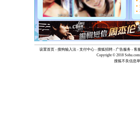
起；二是
离。水晶
[元旦]
当
泣，这痛
卖了。水
[春节]
风
颜！冬去
道一声平
[春节]
传
片叶子是
设置首页
-
搜狗输入法
-
支付中心
-
搜狐招聘
-
广告服务
-
客
送你一棵
Copyright © 2018 Sohu.com I
搜狐不良信息