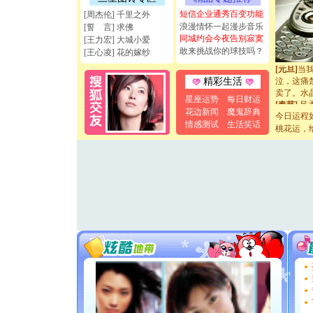
断电。爱
短信企业通秀百变功能
[周杰伦] 千里之外
你是我专
浪漫情怀一起漫步音乐
[誓 言] 求佛
[元旦]
如
同城约会今夜告别寂寞
[王力宏] 大城小爱
起；二是
敢来挑战你的球技吗？
[王心凌] 花的嫁纱
离。水晶
[元旦]
当
泣，这痛
精彩生活
卖了。水
星座运势
每日财运
[春节]
风
花边新闻
魔鬼辞典
颜！冬去
今日运程
情感测试
生活笑话
道一声平
桃花运，
[春节]
传
片叶子是
送你一棵
[圣诞节]
你太多，
要平安！
[圣诞节]
能正大光明
天都要快
[圣诞节]
如意,快乐
[元旦]
看
断电。爱
你是我专
[元旦]
如