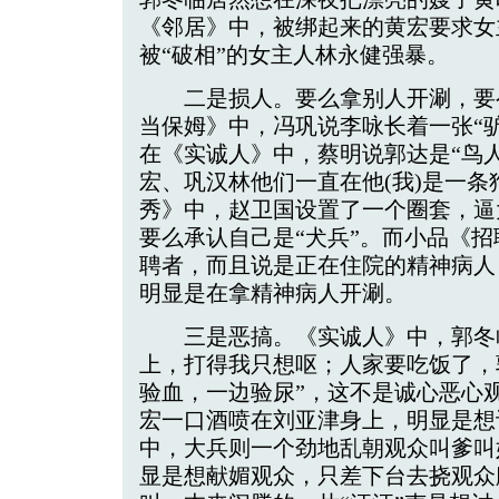
《邻居》中，被绑起来的黄宏要求女
被“破相”的女主人林永健强暴。
二是损人。要么拿别人开涮，要
当保姆》中，冯巩说李咏长着一张“驴
在《实诚人》中，蔡明说郭达是“鸟
宏、巩汉林他们一直在他(我)是一
秀》中，赵卫国设置了一个圈套，逼
要么承认自己是“犬兵”。而小品《
聘者，而且说是正在住院的精神病人
明显是在拿精神病人开涮。
三是恶搞。《实诚人》中，郭冬
上，打得我只想呕；人家要吃饭了，
验血，一边验尿”，这不是诚心恶心
宏一口酒喷在刘亚津身上，明显是想
中，大兵则一个劲地乱朝观众叫爹叫
显是想献媚观众，只差下台去挠观众